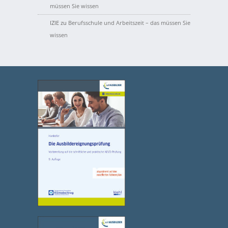
müssen Sie wissen
IZIE
zu
Berufsschule und Arbeitszeit – das müssen Sie
wissen