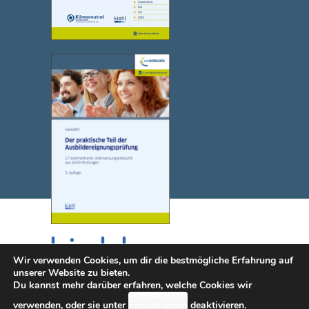
Wir verwenden Cookies, um dir die bestmögliche Erfahrung auf
unserer Website zu bieten.
Du kannst mehr darüber erfahren, welche Cookies wir
© 2025 NWB Verlag. Kiehl ist eine Marke des NWB Verlags.
verwenden, oder sie unter
Einstellungen
deaktivieren.