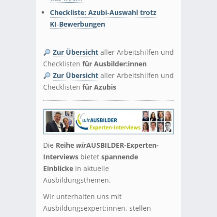
Checkliste:
Azubi‑Auswahl trotz
KI‑Bewerbungen
.
Zur Übersicht
aller Arbeitshilfen und
Checklisten
für Ausbilder:innen
Zur Übersicht
aller Arbeitshilfen und
Checklisten
für Azubis
Die
Reihe
wir
AUSBILDER-Experten-
Interviews
bietet
spannende
Einblicke
in aktuelle
Ausbildungsthemen.
Wir unterhalten uns mit
Ausbildungsexpert:innen, stellen