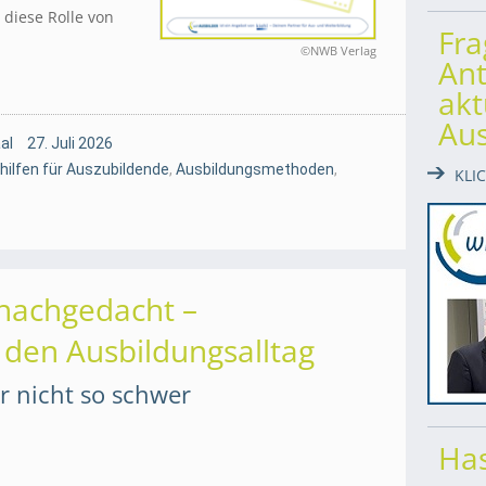
, diese Rolle von
Fr
©NWB Verlag
Ant
akt
Au
al
27. Juli 2026
hilfen für Auszubildende
,
Ausbildungsmethoden
,
KLI
nachgedacht –
 den Ausbildungsalltag
gar nicht so schwer
Has