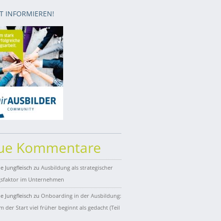
ZT INFORMIEREN!
ue Kommentare
e Jungfleisch
zu
Ausbildung als strategischer
gsfaktor im Unternehmen
e Jungfleisch
zu
Onboarding in der Ausbildung:
 der Start viel früher beginnt als gedacht (Teil