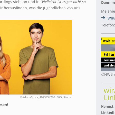
oardings steht an und in
“Vielleicht ist es gar nicht so
Dann me
ir herausfinden, was die Jugendlichen von uns
Melanie
WIR
Telefon
©NWB V
wi
Lin
©AdobeStock_1923854720 I ViDi Studio
esen!
Kennst
LinkedI