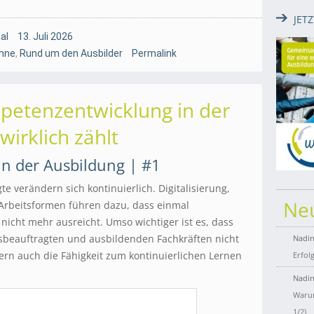
JET
al
13. Juli 2026
mne
,
Rund um den Ausbilder
Permalink
petenzentwicklung in der
irklich zählt
n der Ausbildung | #1
e verändern sich kontinuierlich. Digitalisierung,
Ne
 Arbeitsformen führen dazu, dass einmal
nicht mehr ausreicht. Umso wichtiger ist es, dass
sbeauftragten und ausbildenden Fachkräften nicht
Nadin
ern auch die Fähigkeit zum kontinuierlichen Lernen
Erfol
Nadin
Warum
1/2)