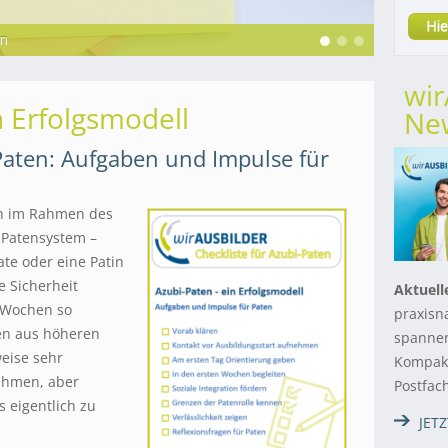
en Ausbildungsthemen
wi
n Erfolgsmodell
New
-Paten: Aufgaben und Impulse für
en im Rahmen des
 Patensystem –
te oder eine Patin
 Sicherheit
Aktuell
n Wochen so
praxisn
den aus höheren
spannen
eise sehr
Kompakt
nehmen, aber
Postfac
s eigentlich zu
JET