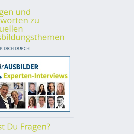
agen und
worten zu
uellen
sbildungsthemen
CK DICH DURCH!
t Du Fragen?