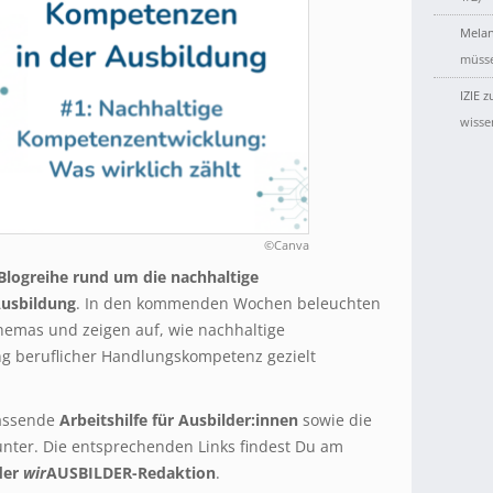
Melan
müsse
IZIE
z
wisse
©Canva
 Blogreihe rund um die nachhaltige
Ausbildung
. In den kommenden Wochen beleuchten
hemas und zeigen auf, wie nachhaltige
ng beruflicher Handlungskompetenz gezielt
assende
Arbeitshilfe für Ausbilder:innen
sowie die
nter. Die entsprechenden Links findest Du am
der
wir
AUSBILDER-Redaktion
.