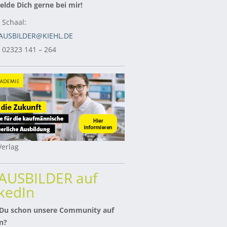
lde Dich gerne bei mir!
 Schaal:
AUSBILDER@KIEHL.DE
: 02323 141 – 264
erlag
rAUSBILDER auf
kedIn
 Du schon unsere Community auf
n?