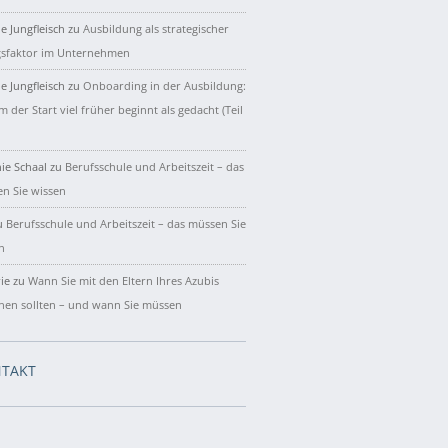
e Jungfleisch
zu
Ausbildung als strategischer
gsfaktor im Unternehmen
e Jungfleisch
zu
Onboarding in der Ausbildung:
 der Start viel früher beginnt als gedacht (Teil
ie Schaal
zu
Berufsschule und Arbeitszeit – das
n Sie wissen
u
Berufsschule und Arbeitszeit – das müssen Sie
n
ie
zu
Wann Sie mit den Eltern Ihres Azubis
hen sollten – und wann Sie müssen
TAKT