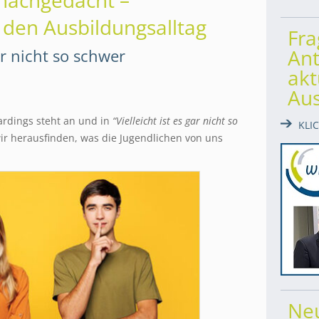
nachgedacht –
 den Ausbildungsalltag
Fr
Ant
gar nicht so schwer
akt
Au
oardings steht an und in
“Vielleicht ist es gar nicht so
KLI
ir herausfinden, was die Jugendlichen von uns
Ne