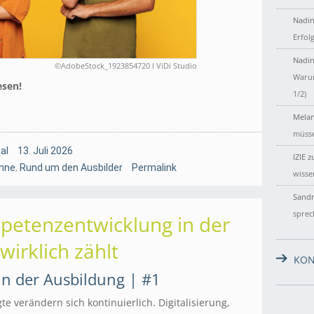
Nadin
Erfol
Nadin
©AdobeStock_1923854720 I ViDi Studio
Warum
esen!
1/2)
Melan
müsse
al
13. Juli 2026
IZIE
z
mne
,
Rund um den Ausbilder
Permalink
wisse
Sandr
sprec
petenzentwicklung in der
irklich zählt
KON
n der Ausbildung | #1
e verändern sich kontinuierlich. Digitalisierung,