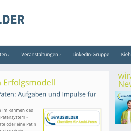
sten
Veranstaltungen
LinkedIn-Gruppe
Kieh
wi
n Erfolgsmodell
New
-Paten: Aufgaben und Impulse für
en im Rahmen des
 Patensystem –
te oder eine Patin