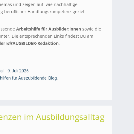
hemas und zeigen auf, wie nachhaltige
ng beruflicher Handlungskompetenz gezielt
assende
Arbeitshilfe für Ausbilder:innen
sowie die
nter. Die entsprechenden Links findest Du am
der
wir
AUSBILDER-Redaktion
.
al
9. Juli 2026
hilfen für Auszubildende
,
Blog
,
nzen im Ausbildungsalltag