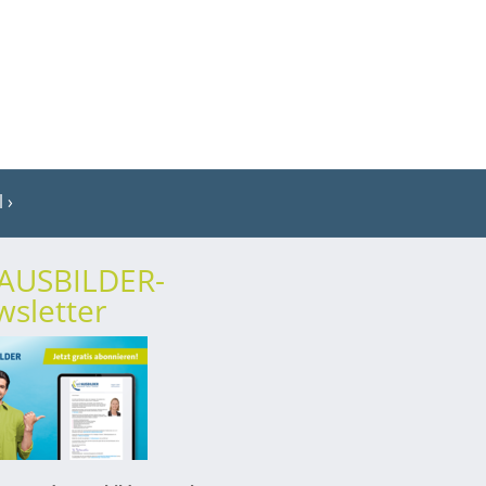
l
rAUSBILDER-
sletter