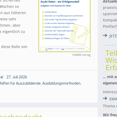
 Sicherheit
Aktuell
n Wochen so
praxisn
den aus höheren
spannen
eise sehr
Kompakt
nehmen, aber
Postfac
s eigentlich zu
JET
, diese Rolle von
Tei
©NWB Verlag
Wis
Er
… mit a
al
27. Juli 2026
eigenen
hilfen für Auszubildende
,
Ausbildungsmethoden
,
Interes
EMA
Thema m
Wir fre