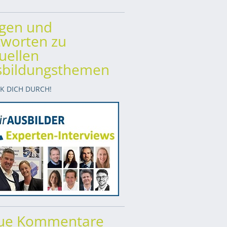
agen und
worten zu
uellen
sbildungsthemen
CK DICH DURCH!
ue Kommentare