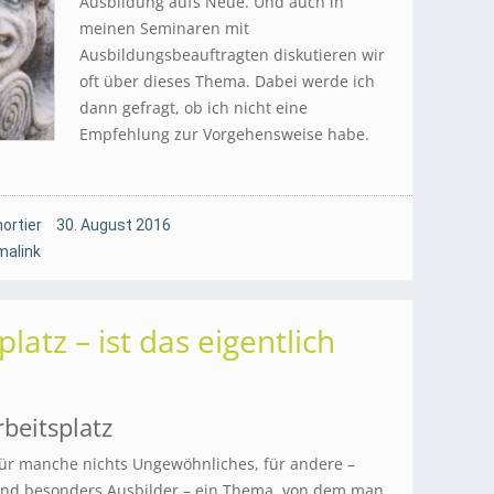
Ausbildung aufs Neue. Und auch in
meinen Seminaren mit
Ausbildungsbeauftragten diskutieren wir
oft über dieses Thema. Dabei werde ich
dann gefragt, ob ich nicht eine
Empfehlung zur Vorgehensweise habe.
ortier
30. August 2016
malink
latz – ist das eigentlich
beitsplatz
ür manche nichts Ungewöhnliches, für andere –
nd besonders Ausbilder – ein Thema, von dem man