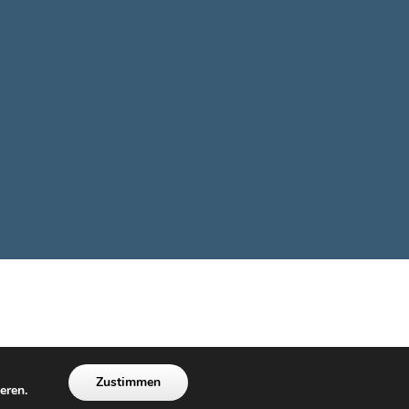
Zustimmen
i.S.d. Barrierefreiheit überarbeitet)
eren.