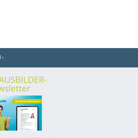
l
rAUSBILDER-
sletter