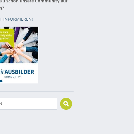
 Du schon unsere Community auf
n?
ZT INFORMIEREN!