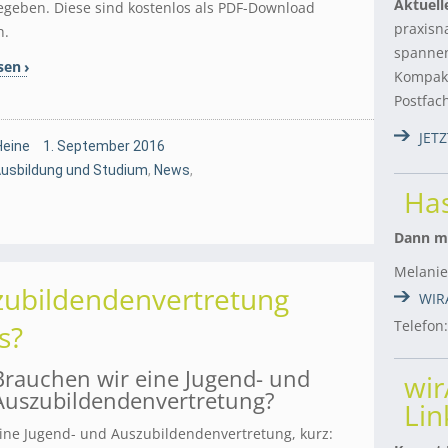
Aktuell
geben. Diese sind kostenlos als PDF-Download
praxisn
h.
spannen
sen
Kompakt
Postfac
JET
Heine
1. September 2016
Ausbildung und Studium
,
News
,
Has
Dann me
Melanie
zubildendenvertretung
WIR
Telefon
s?
Brauchen wir eine Jugend- und
wi
Auszubildendenvertretung?
Lin
ine Jugend- und Auszubildendenvertretung, kurz: