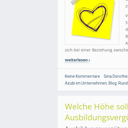
z
V
S
d
B
A
sich bei einer Beziehung zwisch
weiterlesen
Keine Kommentare
Sina Dorothe
Azubi im Unternehmen
,
Blog
,
Rund
Welche Höhe soll
Ausbildungsverg