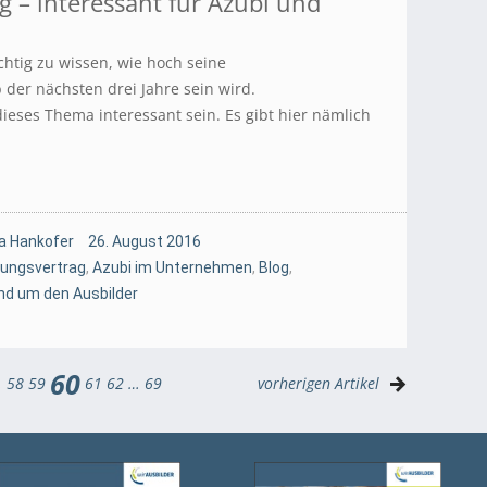
 – interessant für Azubi und
ichtig zu wissen, wie hoch seine
der nächsten drei Jahre sein wird.
dieses Thema interessant sein. Es gibt hier nämlich
a Hankofer
26. August 2016
dungsvertrag
,
Azubi im Unternehmen
,
Blog
,
nd um den Ausbilder
60
…
58
59
61
62
…
69
vorherigen Artikel