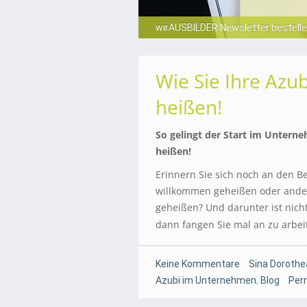
wirAUSBILDER Newsletter bestell
Fragen und Antworten zu aktuell
Wie Sie Ihre Azu
heißen!
So gelingt der Start im Untern
heißen!
Erinnern Sie sich noch an den B
willkommen geheißen oder ander
geheißen? Und darunter ist nicht
dann fangen Sie mal an zu arbei
Keine Kommentare
Sina Dorothe
Azubi im Unternehmen
,
Blog
Per