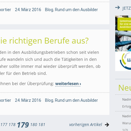
JET
ortier
24. März 2016
Blog
,
Rund um den Ausbilder
ie richtigen Berufe aus?
en in den Ausbildungsbetrieben schon seit vielen
ufe wandeln sich und auch die Tätigkeiten in den
her sollte immer mal wieder überprüft werden, ob
der für den Betrieb sind.
 Ihnen bei der Überprüfung:
weiterlesen
Ne
Nadin
ortier
24. März 2016
Blog
,
Rund um den Ausbilder
Erfol
Nadin
179
Warum
177
178
180
181
vorherigen Artikel
1/2)