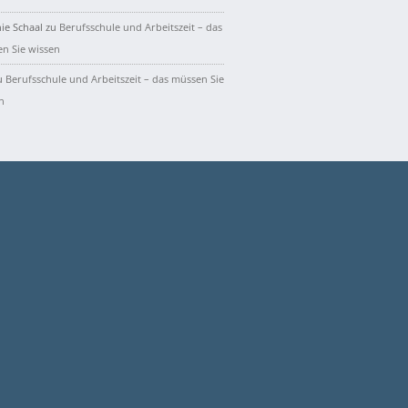
ie Schaal
zu
Berufsschule und Arbeitszeit – das
n Sie wissen
u
Berufsschule und Arbeitszeit – das müssen Sie
n