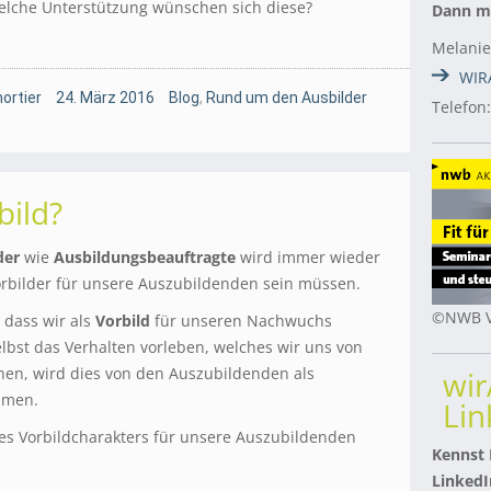
 Welche Unterstützung wünschen sich diese?
Dann me
Melanie
WIR
ortier
24. März 2016
Blog
,
Rund um den Ausbilder
Telefon
bild?
der
wie
Ausbildungsbeauftragte
wird immer wieder
orbilder für unsere Auszubildenden sein müssen.
©NWB V
 dass wir als
Vorbild
für unseren Nachwuchs
lbst das Verhalten vorleben, welches wir uns von
n, wird dies von den Auszubildenden als
wi
mmen.
Lin
ses Vorbildcharakters für unsere Auszubildenden
Kennst
LinkedI