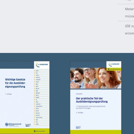
Melan
müsse
IZIE
z
wisse