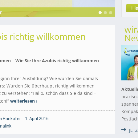
en
en Ausbildungsthemen
wi
bis richtig willkommen
New
ehmen – Wie Sie Ihre Azubis richtig willkommen
eginn Ihrer Ausbildung? Wie wurden Sie damals
s: Wurden Sie überhaupt richtig willkommen
Aktuell
 zu verstehen: “Hallo, schön dass Sie da sind –
praxisn
ten!”
weiterlesen
spannen
Kompakt
Postfac
a Hankofer
1. April 2016
malink
JET