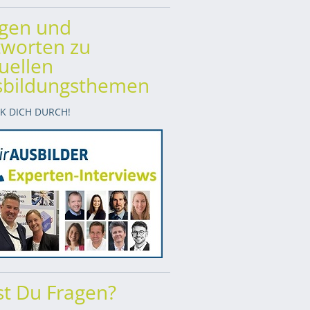
agen und
worten zu
uellen
sbildungsthemen
CK DICH DURCH!
t Du Fragen?