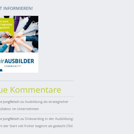
ZT INFORMIEREN!
ue Kommentare
e Jungfleisch
zu
Ausbildung als strategischer
gsfaktor im Unternehmen
e Jungfleisch
zu
Onboarding in der Ausbildung:
 der Start viel früher beginnt als gedacht (Teil