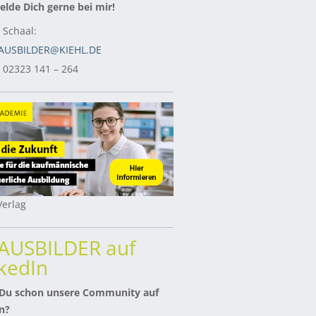
lde Dich gerne bei mir!
 Schaal:
AUSBILDER@KIEHL.DE
: 02323 141 – 264
erlag
rAUSBILDER auf
kedIn
 Du schon unsere Community auf
n?