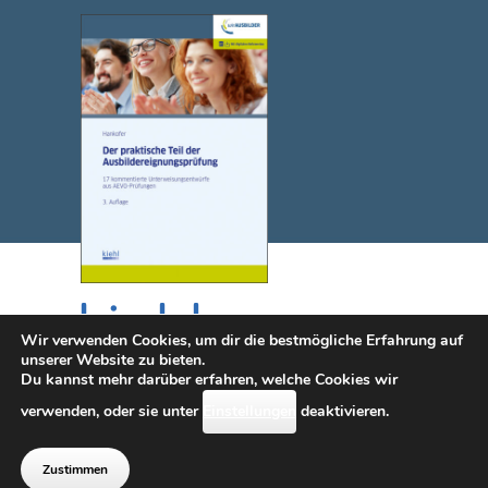
Wir verwenden Cookies, um dir die bestmögliche Erfahrung auf
unserer Website zu bieten.
Du kannst mehr darüber erfahren, welche Cookies wir
© 2025 NWB Verlag. Kiehl ist eine Marke des NWB Verlags.
verwenden, oder sie unter
Einstellungen
deaktivieren.
Kontakt
|
Impressum
|
Datenschutz
|
Erklärung zur
Barrierefreiheit (diese Seite wird i.S.d.
Zustimmen
Barrierefreiheit überarbeitet)