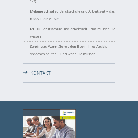
1/2)
Melanie Schaal
zu
Berufsschule und Arbeitszeit – das
müssen Sie wissen
IZIE
zu
Berufsschule und Arbeitszeit – das müssen Sie
wissen
Sandrie
zu
Wann Sie mit den Eltern Ihres Azubis
sprechen sollten – und wann Sie müssen
KONTAKT