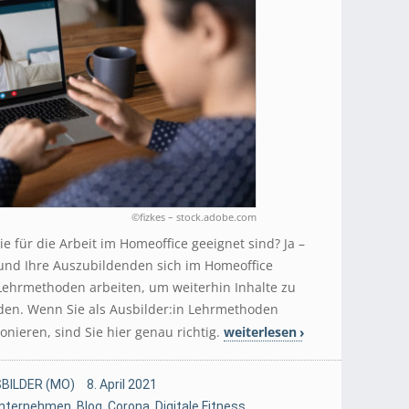
©fizkes – stock.adobe.com
 für die Arbeit im Homeoffice geeignet sind? Ja –
und Ihre Auszubildenden sich im Homeoffice
 Lehrmethoden arbeiten, um weiterhin Inhalte zu
lden. Wenn Sie als Ausbilder:in Lehrmethoden
onieren, sind Sie hier genau richtig.
weiterlesen
BILDER (MO)
8. April 2021
Unternehmen
,
Blog
,
Corona
,
Digitale Fitness
,