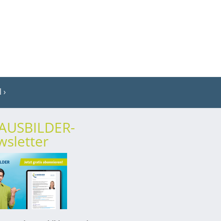
l
rAUSBILDER-
sletter