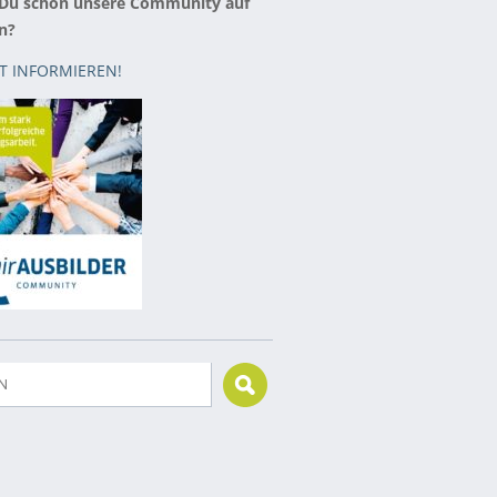
 Du schon unsere Community auf
n?
ZT INFORMIEREN!