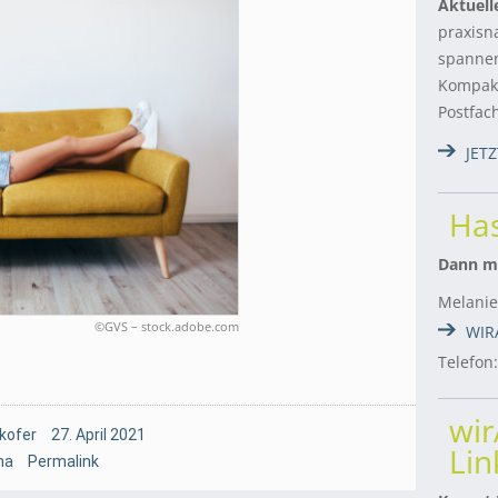
Aktuell
praxisn
spannen
Kompakt
Postfac
JET
Has
Dann me
Melanie
©GVS – stock.adobe.com
WIR
Telefon
wi
kofer
27. April 2021
Lin
na
Permalink