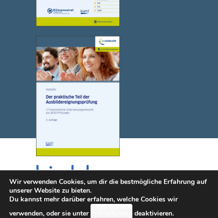
Wir verwenden Cookies, um dir die bestmögliche Erfahrung auf
unserer Website zu bieten.
Du kannst mehr darüber erfahren, welche Cookies wir
© 2025 NWB Verlag. Kiehl ist eine Marke des NWB Verlags.
verwenden, oder sie unter
Einstellungen
deaktivieren.
Kontakt
|
Impressum
|