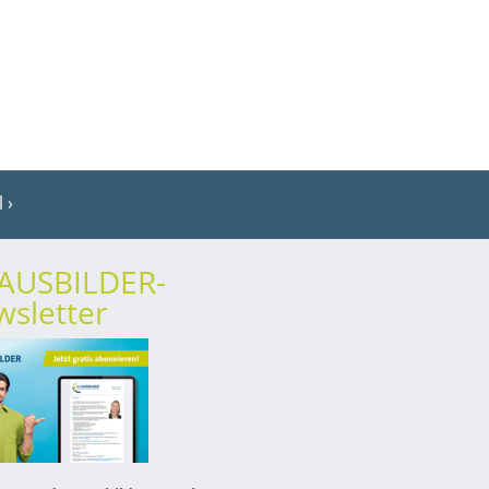
l
rAUSBILDER-
sletter