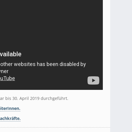
r bis 30. April 2019 durchgeführt.
iterInnen.
achkräfte.