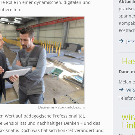
Aktuell
hre Rolle in einer dynamischen, digitalen und
praxisn
zubereiten.
spannen
Kompakt
Postfac
JET
Has
Dann me
Melanie
WIR
Telefon
@auremar – stock.adobe.com
wi
 Wert auf pädagogische Professionalität,
Lin
e Sensibilität und nachhaltiges Denken – und das
Praxisnähe. Doch was hat sich konkret verändert und