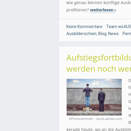
wie genau können künftige Ausb
profitieren?
weiterlesen
Keine Kommentare
Team wirAUS
Ausbilderschein
,
Blog
,
News
Perm
Aufstiegsfortbil
werden noch wen
D
f
H
G
l
W
©Photoschmidt – stock.adobe.com
B
gerade heute, wo an die Ausbil