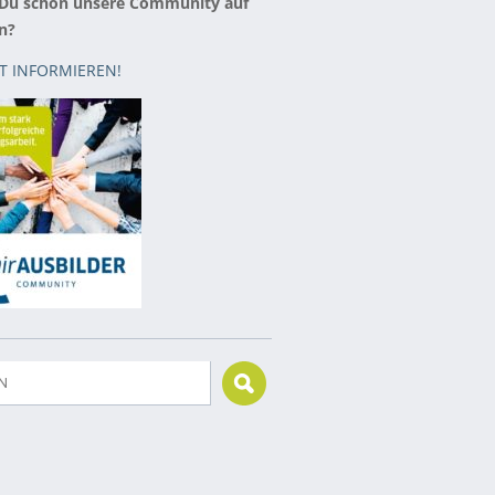
 Du schon unsere Community auf
n?
ZT INFORMIEREN!