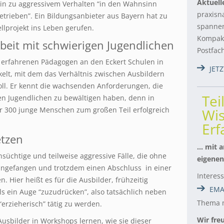
Aktuell
in zu aggressivem Verhalten “in den Wahnsinn
praxisn
etrieben”. Ein Bildungsanbieter aus Bayern hat zu
spannen
lprojekt ins Leben gerufen.
Kompakt
Arbeit mit schwierigen Jugendlichen
Postfac
erfahrenen Pädagogen an den Eckert Schulen in
JET
kelt, mit dem das Verhältnis zwischen Ausbildern
ll. Er kennt die wachsenden Anforderungen, die
Tei
en Jugendlichen zu bewältigen haben, denn in
er 300 junge Menschen zum großen Teil erfolgreich
Wis
Er
etzen
… mit a
nsüchtige und teilweise aggressive Fälle, die ohne
eigenen
angefangen und trotzdem einen Abschluss in einer
Interes
. Hier heißt es für die Ausbilder, frühzeitig
EMA
ls ein Auge “zuzudrücken”, also tatsächlich neben
Thema m
erzieherisch” tätig zu werden.
Wir fre
usbilder in Workshops lernen, wie sie dieser