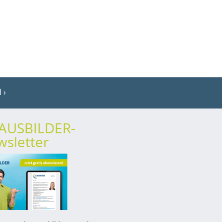
l
rAUSBILDER-
sletter