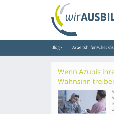
Blog
Arbeitshilfen/Checkli
Wenn Azubis ihre
Wahnsinn treibe
A
A
i
w