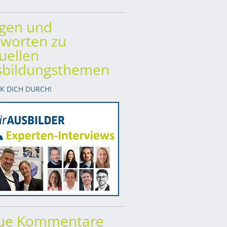
agen und
worten zu
uellen
sbildungsthemen
CK DICH DURCH!
ue Kommentare