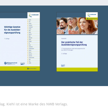
g. Kiehl ist eine Marke des NWB Verlags.