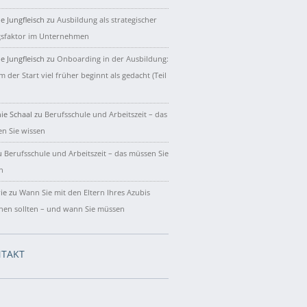
e Jungfleisch
zu
Ausbildung als strategischer
gsfaktor im Unternehmen
e Jungfleisch
zu
Onboarding in der Ausbildung:
 der Start viel früher beginnt als gedacht (Teil
ie Schaal
zu
Berufsschule und Arbeitszeit – das
n Sie wissen
u
Berufsschule und Arbeitszeit – das müssen Sie
n
ie
zu
Wann Sie mit den Eltern Ihres Azubis
hen sollten – und wann Sie müssen
TAKT