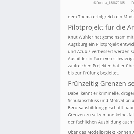
h
@Fotolia_158870485
g
dem Thema erfolgreich ein Model
Pilotprojekt für die 
Knut Wuhler hat gemeinsam mit 
Augsburg ein Pilotprojekt entwic
und Azubis verbessert werden so
Ausbilder in Form von schwierig
zahlreichen Projekten hat er üb
bis zur Prüfung begleitet.
Frühzeitig Grenzen s
Dabei kennt er kriminelle, droge
Schulabschluss und Motivation 
Berufsausbildung geschafft haben
Grenzen zu setzen und keinesfal
der fachlichen Ausbildung auch “
Über das Modellprojekt können A