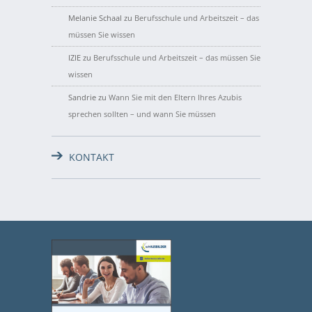
Melanie Schaal
zu
Berufsschule und Arbeitszeit – das
müssen Sie wissen
IZIE
zu
Berufsschule und Arbeitszeit – das müssen Sie
wissen
Sandrie
zu
Wann Sie mit den Eltern Ihres Azubis
sprechen sollten – und wann Sie müssen
KONTAKT