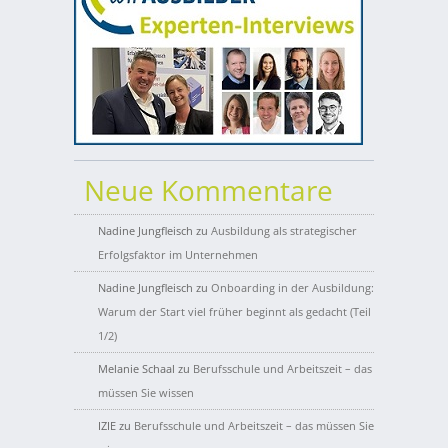
Neue Kommentare
Nadine Jungfleisch
zu
Ausbildung als strategischer
Erfolgsfaktor im Unternehmen
Nadine Jungfleisch
zu
Onboarding in der Ausbildung:
Warum der Start viel früher beginnt als gedacht (Teil
1/2)
Melanie Schaal
zu
Berufsschule und Arbeitszeit – das
müssen Sie wissen
IZIE
zu
Berufsschule und Arbeitszeit – das müssen Sie