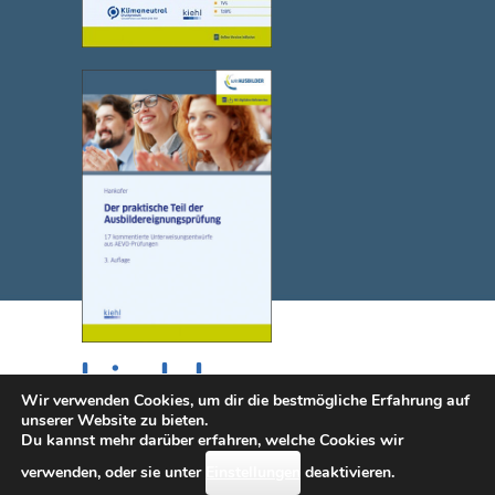
Wir verwenden Cookies, um dir die bestmögliche Erfahrung auf
unserer Website zu bieten.
Du kannst mehr darüber erfahren, welche Cookies wir
© 2025 NWB Verlag. Kiehl ist eine Marke des NWB Verlags.
verwenden, oder sie unter
Einstellungen
deaktivieren.
Kontakt
|
Impressum
|