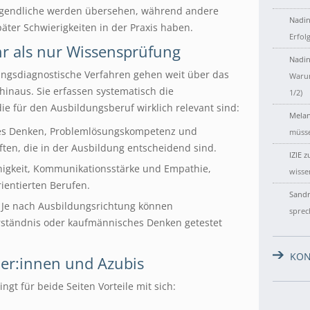
 Jugendliche werden übersehen, während andere
Nadin
päter Schwierigkeiten in der Praxis haben.
Erfol
hr als nur Wissensprüfung
Nadin
ungsdiagnostische Verfahren gehen weit über das
Warum
hinaus. Sie erfassen systematisch die
1/2)
ie für den Ausbildungsberuf wirklich relevant sind:
Melan
ches Denken, Problemlösungskompetenz und
müsse
aften, die in der Ausbildung entscheidend sind.
IZIE
z
igkeit, Kommunikationsstärke und Empathie,
wisse
ientierten Berufen.
Sandr
n: Je nach Ausbildungsrichtung können
sprec
rständnis oder kaufmännisches Denken getestet
KON
lder:innen und Azubis
ngt für beide Seiten Vorteile mit sich: