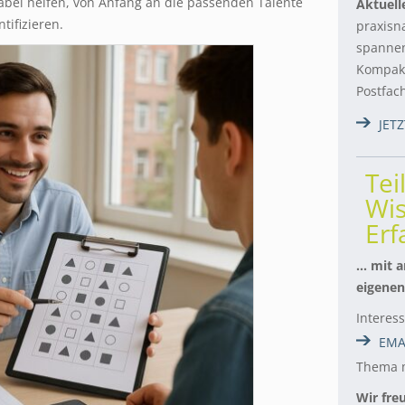
bei helfen, von Anfang an die passenden Talente
Aktuell
tifizieren.
praxisn
spannen
Kompakt
Postfac
JET
Tei
Wis
Er
… mit a
eigenen
Interes
EMA
Thema m
Wir fre