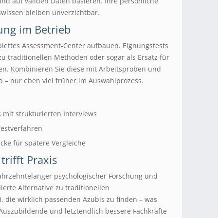
 und auf validen Daten basieren. Ihre persönliche
wissen bleiben unverzichtbar.
ung im Betrieb
plettes Assessment-Center aufbauen. Eignungstests
zu traditionellen Methoden oder sogar als Ersatz für
en. Kombinieren Sie diese mit Arbeitsproben und
b – nur eben viel früher im Auswahlprozess.
mit strukturierten Interviews
Testverfahren
cke für spätere Vergleiche
trifft Praxis
jahrzehntelanger psychologischer Forschung und
ierte Alternative zu traditionellen
i, die wirklich passenden Azubis zu finden – was
Auszubildende und letztendlich bessere Fachkräfte