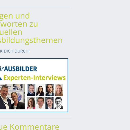
agen und
worten zu
uellen
sbildungsthemen
CK DICH DURCH!
ue Kommentare