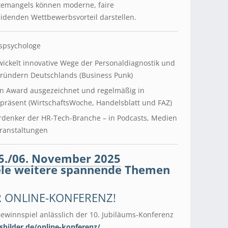
ftemangels können moderne, faire
idenden Wettbewerbsvorteil darstellen.
tspsychologe
wickelt innovative Wege der Personaldiagnostik und
Gründern Deutschlands (Business Punk)
on Award ausgezeichnet und regelmäßig in
präsent (WirtschaftsWoche, Handelsblatt und FAZ)
Vordenker der HR-Tech-Branche – in Podcasts, Medien
ranstaltungen
5./06. November 2025
ele weitere spannende Themen
R ONLINE-KONFERENZ!
ewinnspiel anlässlich der 10. Jubiläums-Konferenz
bilder.de/online-konferenz/