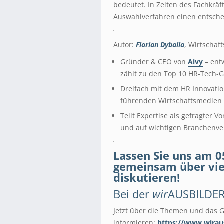
bedeutet. In Zeiten des Fachkrä
Auswahlverfahren einen entsche
Autor:
Florian Dyballa
, Wirtschaf
Gründer & CEO von
Aivy
– ent
zählt zu den Top 10 HR-Tech-
Dreifach mit dem HR Innovati
führenden Wirtschaftsmedien 
Teilt Expertise als gefragter 
und auf wichtigen Branchenve
Lassen Sie uns am
0
gemeinsam über vi
diskutieren!
Bei der
wir
AUSBILDE
Jetzt über die Themen und das G
informieren:
https://www.wiraus