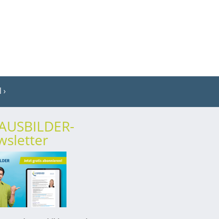
l
rAUSBILDER-
sletter