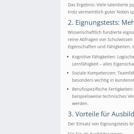
Das Ergebnis: Viele talentierte
trotz vermeintlich guter Noten s
2. Eignungstests: Me
Wissenschaftlich fundierte eign
reine Abfragen von Schulwissen 
Eigenschaften und Fähigkeiten, d
Kognitive Fähigkeiten: Logis
Lernfähigkeit – alles Eigensch
Soziale Kompetenzen: Teamfäh
besonders wichtig in kundenor
Berufsspezifische Fertigkeite
beispielsweise technisches Ve
werden.
3. Vorteile für Ausbi
Der Einsatz von Eignungstests bri
Für Sie als Ausbilder:innen: