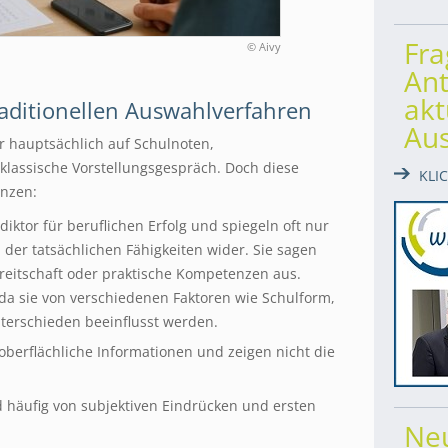
Fr
© Aivy
Ant
akt
raditionellen Auswahlverfahren
Au
r hauptsächlich auf Schulnoten,
lassische Vorstellungsgespräch. Doch diese
KLI
enzen:
diktor für beruflichen Erfolg und spiegeln oft nur
der tatsächlichen Fähigkeiten wider. Sie sagen
reitschaft oder praktische Kompetenzen aus.
 da sie von verschiedenen Faktoren wie Schulform,
terschieden beeinflusst werden.
oberflächliche Informationen und zeigen nicht die
d häufig von subjektiven Eindrücken und ersten
Ne