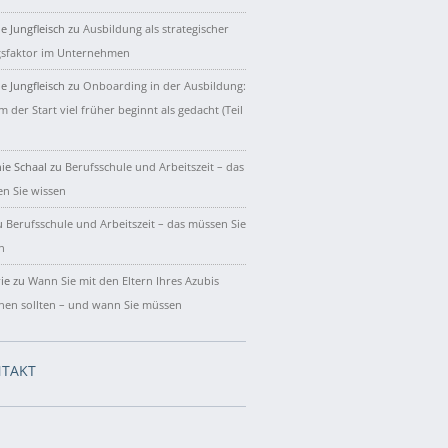
e Jungfleisch
zu
Ausbildung als strategischer
gsfaktor im Unternehmen
e Jungfleisch
zu
Onboarding in der Ausbildung:
 der Start viel früher beginnt als gedacht (Teil
ie Schaal
zu
Berufsschule und Arbeitszeit – das
n Sie wissen
u
Berufsschule und Arbeitszeit – das müssen Sie
n
ie
zu
Wann Sie mit den Eltern Ihres Azubis
hen sollten – und wann Sie müssen
TAKT