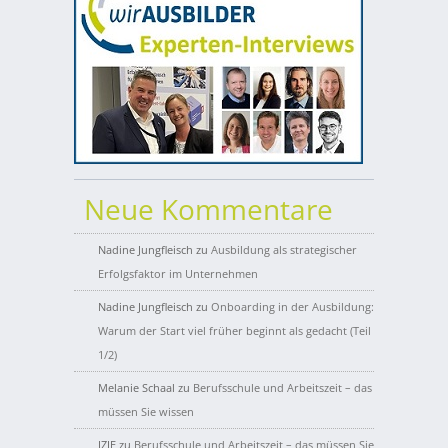
Neue Kommentare
Nadine Jungfleisch
zu
Ausbildung als strategischer
Erfolgsfaktor im Unternehmen
Nadine Jungfleisch
zu
Onboarding in der Ausbildung:
Warum der Start viel früher beginnt als gedacht (Teil
1/2)
Melanie Schaal
zu
Berufsschule und Arbeitszeit – das
müssen Sie wissen
IZIE
zu
Berufsschule und Arbeitszeit – das müssen Sie