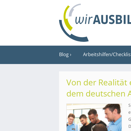
Blog
Arbeitshilfen/Checkli
Von der Realität 
dem deutschen A
S
e
G
D