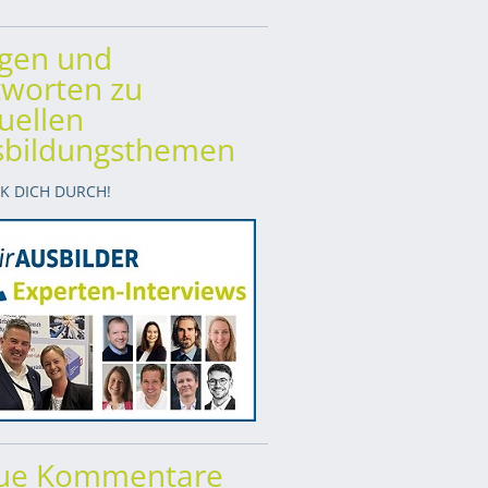
agen und
worten zu
uellen
sbildungsthemen
CK DICH DURCH!
ue Kommentare