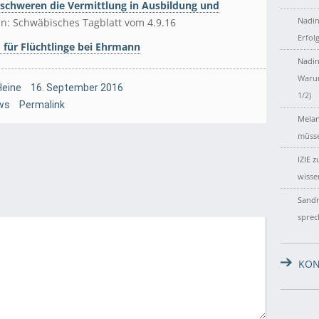
rschweren die Vermittlung in Ausbildung und
Nadin
in: Schwäbisches Tagblatt vom 4.9.16
Erfol
für Flüchtlinge bei Ehrmann
Nadin
Warum
Heine
16. September 2016
1/2)
ws
Permalink
Melan
müsse
IZIE
z
wisse
Sandr
sprec
KON