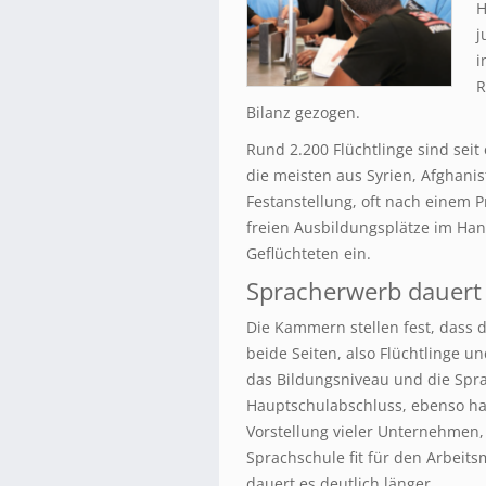
H
j
i
R
Bilanz gezogen.
Rund 2.200 Flüchtlinge sind sei
die meisten aus Syrien, Afghanis
Festanstellung, oft nach einem P
freien Ausbildungsplätze im Ha
Geflüchteten ein.
Spracherwerb dauert 
Die Kammern stellen fest, dass d
beide Seiten, also Flüchtlinge u
das Bildungsniveau und die Spr
Hauptschulabschluss, ebenso ha
Vorstellung vieler Unternehmen,
Sprachschule fit für den Arbeits
dauert es deutlich länger.