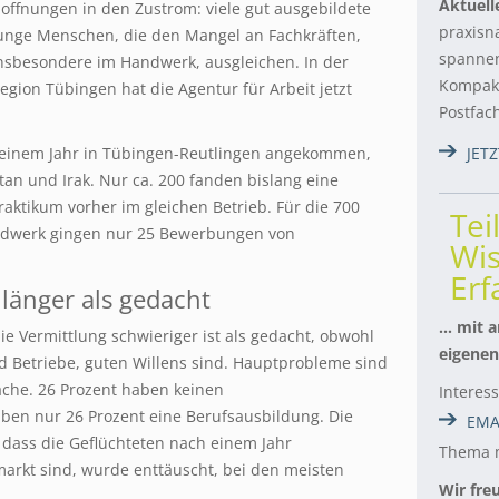
Aktuell
offnungen in den Zustrom: viele gut ausgebildete
praxisn
unge Menschen, die den Mangel an Fachkräften,
spannen
nsbesondere im Handwerk, ausgleichen. In der
Kompakt
egion Tübingen hat die Agentur für Arbeit jetzt
Postfac
t einem Jahr in Tübingen-Reutlingen angekommen,
JET
tan und Irak. Nur ca. 200 fanden bislang eine
raktikum vorher im gleichen Betrieb. Für die 700
Tei
ndwerk gingen nur 25 Bewerbungen von
Wis
Er
länger als gedacht
… mit a
ie Vermittlung schwieriger ist als gedacht, obwohl
eigenen
nd Betriebe, guten Willens sind. Hauptprobleme sind
ache. 26 Prozent haben keinen
Interes
ben nur 26 Prozent eine Berufsausbildung. Die
EMA
 dass die Geflüchteten nach einem Jahr
Thema m
markt sind, wurde enttäuscht, bei den meisten
Wir fre