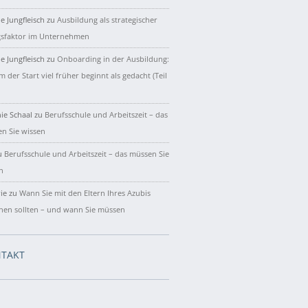
e Jungfleisch
zu
Ausbildung als strategischer
gsfaktor im Unternehmen
e Jungfleisch
zu
Onboarding in der Ausbildung:
 der Start viel früher beginnt als gedacht (Teil
ie Schaal
zu
Berufsschule und Arbeitszeit – das
n Sie wissen
u
Berufsschule und Arbeitszeit – das müssen Sie
n
ie
zu
Wann Sie mit den Eltern Ihres Azubis
hen sollten – und wann Sie müssen
TAKT