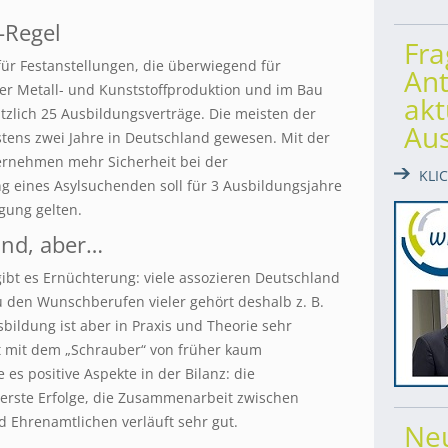
-Regel
Fr
für Festanstellungen, die überwiegend für
Ant
der Metall- und Kunststoffproduktion und im Bau
akt
zlich 25 Ausbildungsverträge. Die meisten der
Au
tens zwei Jahre in Deutschland gewesen. Mit der
ernehmen mehr Sicherheit bei der
KLI
 eines Asylsuchenden soll für 3 Ausbildungsjahre
igung gelten.
and, aber…
gibt es Ernüchterung: viele assozieren Deutschland
u den Wunschberufen vieler gehört deshalb z. B.
bildung ist aber in Praxis und Theorie sehr
 mit dem „Schrauber“ von früher kaum
s positive Aspekte in der Bilanz: die
 erste Erfolge, die Zusammenarbeit zwischen
Ehrenamtlichen verläuft sehr gut.
Ne