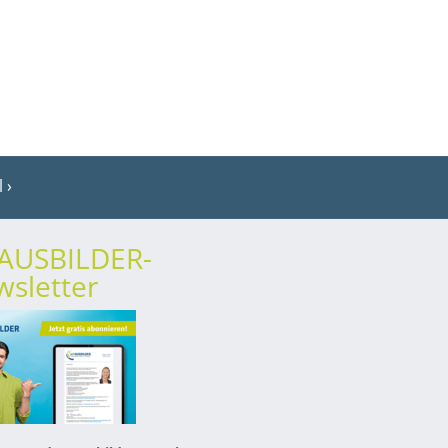
l
rAUSBILDER-
sletter