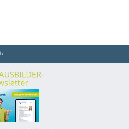
l
rAUSBILDER-
sletter