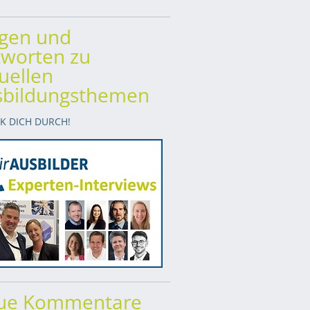
agen und
worten zu
uellen
sbildungsthemen
CK DICH DURCH!
ue Kommentare