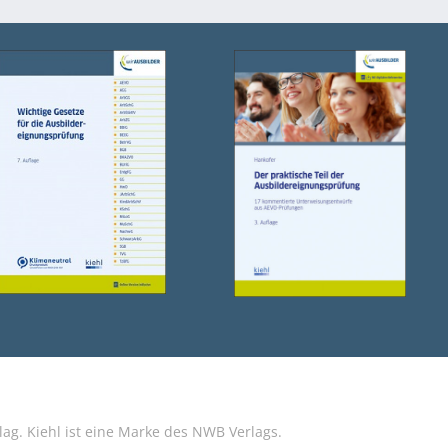
g. Kiehl ist eine Marke des NWB Verlags.