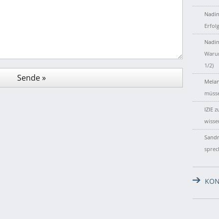
Nadin
Erfol
Nadin
Warum
1/2)
Melan
müsse
IZIE
z
wisse
Sandr
sprec
KON