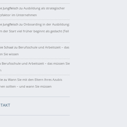
e Jungfleisch
zu
Ausbildung als strategischer
gsfaktor im Unternehmen
e Jungfleisch
zu
Onboarding in der Ausbildung:
 der Start viel früher beginnt als gedacht (Teil
ie Schaal
zu
Berufsschule und Arbeitszeit – das
n Sie wissen
u
Berufsschule und Arbeitszeit – das müssen Sie
n
ie
zu
Wann Sie mit den Eltern Ihres Azubis
hen sollten – und wann Sie müssen
TAKT