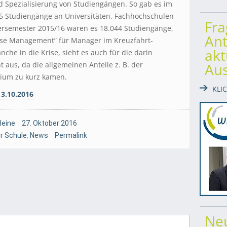
d Spezialisierung von Studiengängen. So gab es im
65 Studiengänge an Universitäten, Fachhochschulen
Fr
rsemester 2015/16 waren es 18.044 Studiengänge,
Ant
uise Management” für Manager im Kreuzfahrt-
akt
che in die Krise, sieht es auch für die darin
t aus, da die allgemeinen Anteile z. B. der
Au
dium zu kurz kamen.
KLI
3.10.2016
Heine
27. Oktober 2016
er Schule
,
News
Permalink
Ne