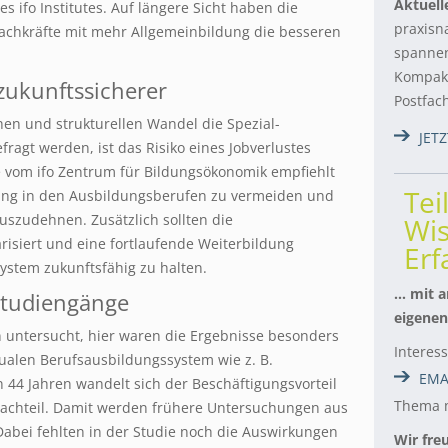
Aktuell
es ifo Institutes. Auf längere Sicht haben die
praxisn
achkräfte mit mehr Allgemeinbildung die besseren
spannen
Kompakt
zukunftssicherer
Postfac
en und strukturellen Wandel die Spezial-
JET
agt werden, ist das Risiko eines Jobverlustes
e vom ifo Zentrum für Bildungsökonomik empfiehlt
Tei
rung in den Ausbildungsberufen zu vermeiden und
uszudehnen. Zusätzlich sollten die
Wis
isiert und eine fortlaufende Weiterbildung
Er
ystem zukunftsfähig zu halten.
… mit a
 Studiengänge
eigenen
 untersucht, hier waren die Ergebnisse besonders
Interes
ualen Berufsausbildungssystem wie z. B.
EMA
n 44 Jahren wandelt sich der Beschäftigungsvorteil
Thema m
Nachteil. Damit werden frühere Untersuchungen aus
Dabei fehlten in der Studie noch die Auswirkungen
Wir fre