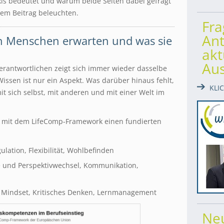
is bedeutet und warum beide Seiten dabei gefragt
sem Beitrag beleuchten.
Fr
Ant
en Menschen erwarten und was sie
akt
Au
rantwortlichen zeigt sich immer wieder dasselbe
issen ist nur ein Aspekt. Was darüber hinaus fehlt,
KLI
 sich selbst, mit anderen und mit einer Welt im
r mit dem LifeComp-Framework einen fundierten
ulation, Flexibilität, Wohlbefinden
 und Perspektivwechsel, Kommunikation,
 Mindset, Kritisches Denken, Lernmanagement
Ne