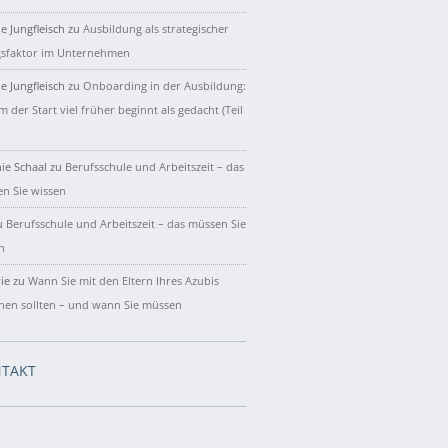
e Jungfleisch
zu
Ausbildung als strategischer
gsfaktor im Unternehmen
e Jungfleisch
zu
Onboarding in der Ausbildung:
 der Start viel früher beginnt als gedacht (Teil
ie Schaal
zu
Berufsschule und Arbeitszeit – das
n Sie wissen
u
Berufsschule und Arbeitszeit – das müssen Sie
n
ie
zu
Wann Sie mit den Eltern Ihres Azubis
hen sollten – und wann Sie müssen
TAKT