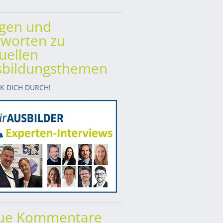
agen und
worten zu
uellen
sbildungsthemen
CK DICH DURCH!
ue Kommentare