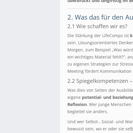
überbrückt und langfristig im 
2. Was das für den A
2.1 Wie schaffen wir es?
Die Stärkung der LifeComps ist
k
sein. Lösungsorientiertes Denken
Morgen, zum Beispiel „Was würd
ein wichtiges Material fehlt?“, 
zu eigenen Strategien zur Stres
Meeting fördert Kommunikation
2.2 Spiegelkompetenzen – 
Was dies von Seiten der Ausbilde
eigene
potential- und beziehung
Reflexion
. Wer junge Menschen n
begleitet sie anders.
Und wer Selbst-, Sozial- und Wa
bewusst sein, wo er oder sie sel