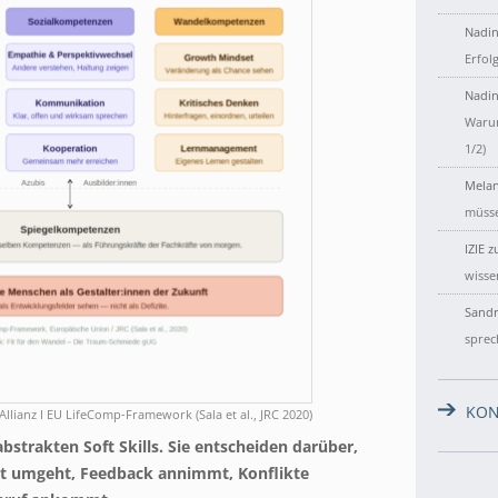
Nadin
Erfol
Nadin
Warum
1/2)
Melan
müsse
IZIE
z
wisse
Sandr
sprec
KON
llianz I EU LifeComp-Framework (Sala et al., JRC 2020)
strakten Soft Skills. Sie entscheiden darüber,
it umgeht, Feedback annimmt, Konflikte