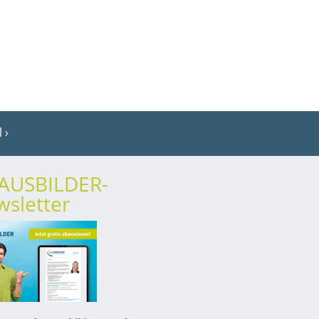
l
rAUSBILDER-
sletter