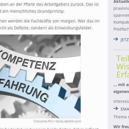
Aktuell
eben an der Pforte des Arbeitgebers zurück. Das ist
praxisn
t ein menschliches Grundprinzip.
spannen
en werden die Fachkräfte von morgen. Wer das im
Kompakt
icht als Defizite, sondern als Entwicklungsfelder.
Postfac
JET
Tei
Wis
Er
… mit a
eigenen
Interes
EMA
Thema m
Coloures-Pic / stock.adobe.com
Wir fre