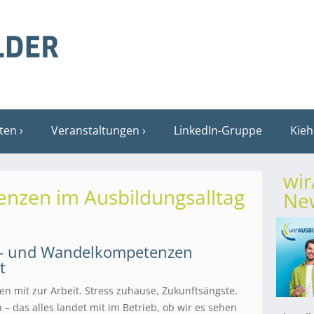
sten
Veranstaltungen
LinkedIn-Gruppe
Kieh
wi
nzen im Ausbildungsalltag
New
al- und Wandelkompetenzen
t
n mit zur Arbeit. Stress zuhause, Zukunftsängste,
– das alles landet mit im Betrieb, ob wir es sehen