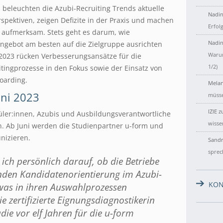
 beleuchten die Azubi-Recruiting Trends aktuelle
Nadin
pektiven, zeigen Defizite in der Praxis und machen
Erfol
 aufmerksam. Stets geht es darum, wie
Nadin
ngebot am besten auf die Zielgruppe ausrichten
Warum
2023 rücken Verbesserungsansätze für die
1/2)
ingprozesse in den Fokus sowie der Einsatz von
oarding.
Melan
ni 2023
müsse
IZIE
z
ler:innen, Azubis und Ausbildungsverantwortliche
wisse
. Ab Juni werden die Studienpartner u-form und
nizieren.
Sandr
sprec
ich persönlich darauf, ob die Betriebe
den Kandidatenorientierung im Azubi-
KON
twas in ihren Auswahlprozessen
e zertifizierte Eignungsdiagnostikerin
tudie vor elf Jahren für die u-form