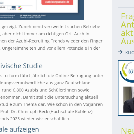
Fr
Ant
 gezeigt: Zunehmend verzweifelt suchen Betriebe
akt
aber nicht immer am richtigen Ort. Auch in
Au
nen der Azubi-Recruiting Trends wieder den Finger
 Ungereimtheiten und vor allem Potenziale in der
KLI
vische Studie
st u-form führt jährlich die Online-Befragung unter
ildungsverantwortliche aus ganz Deutschland
e rund 6.800 Azubis und Schüler:innen sowie
genommen. Damit stellt die Untersuchung aktuell
 Studie zum Thema dar. Wie schon in den Vorjahren
. Prof. Dr. Christoph Beck (Hochschule Koblenz)
rends 2023 wieder wissenschaftlich.
le aufzeigen
Ne