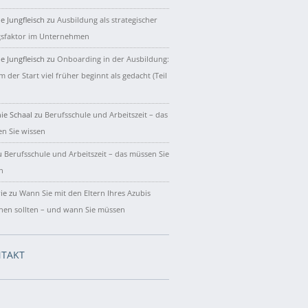
e Jungfleisch
zu
Ausbildung als strategischer
gsfaktor im Unternehmen
e Jungfleisch
zu
Onboarding in der Ausbildung:
 der Start viel früher beginnt als gedacht (Teil
ie Schaal
zu
Berufsschule und Arbeitszeit – das
n Sie wissen
u
Berufsschule und Arbeitszeit – das müssen Sie
n
ie
zu
Wann Sie mit den Eltern Ihres Azubis
hen sollten – und wann Sie müssen
TAKT