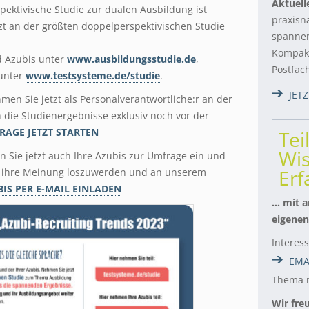
Aktuell
ektivische Studie zur dualen Ausbildung ist
praxisn
zt an der größten doppelperspektivischen Studie
spannen
Kompakt
d Azubis unter
www.ausbildungsstudie.de
,
Postfac
 unter
www.testsysteme.de/studie
.
JET
men Sie jetzt als Personalverantwortliche:r an der
h die Studienergebnisse exklusiv noch vor der
RAGE JETZT STARTEN
Tei
Wis
n Sie jetzt auch Ihre Azubis zur Umfrage ein und
Er
t, ihre Meinung loszuwerden und an unserem
IS PER E-MAIL EINLADEN
… mit a
eigenen
Interes
EMA
Thema m
Wir fre