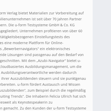
rm Verlag bietet Materialien zur Vorbereitung auf
ilienunternehmen ist seit über 70 Jahren Partner
ern. Die u-form Testsysteme GmbH & Co. KG
gegliedert. Unternehmen profitieren von über 60
ätigkeitsbezogenen Einstellungstests des
es eine moderne Plattform für Online-
s „Bewerbernavigators“ ein elektronisches
de Lösungen sind passgenau auf den Bedarf von
eschnitten. Mit dem „Azubi-Navigator“ bietet u-
s, cloudbasiertes Ausbildungsmanagement, um die
. Ausbildungsverantwortliche werden dadurch
ge ihrer Auszubildenden steuern und sie punktgenau
rbereiten. u-form fördert Austausch und Wissen
szubildenden“, zum Beispiel durch die regelmäßig
ting Trends“. Die Inhaberin Felicia Ullrich hat sich
esweit als Keynotespeakerin zu
 gemacht. Zu den Kunden der u-form Testsysteme