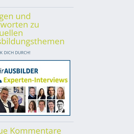
agen und
worten zu
uellen
sbildungsthemen
CK DICH DURCH!
ue Kommentare