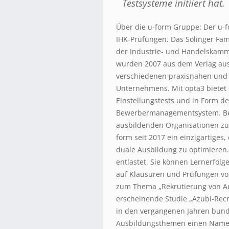
Testsysteme initiiert hat.
Über die u-form Gruppe: Der u-fo
IHK-Prüfungen. Das Solinger Fam
der Industrie- und Handelskamm
wurden 2007 aus dem Verlag aus
verschiedenen praxisnahen und t
Unternehmens. Mit opta3 bietet 
Einstellungstests und in Form de
Bewerbermanagementsystem. Bei
ausbildenden Organisationen zug
form seit 2017 ein einzigartige
duale Ausbildung zu optimieren
entlastet. Sie können Lernerfol
auf Klausuren und Prüfungen vo
zum Thema „Rekrutierung von Au
erscheinende Studie „Azubi-Recrui
in den vergangenen Jahren bund
Ausbildungsthemen einen Namen