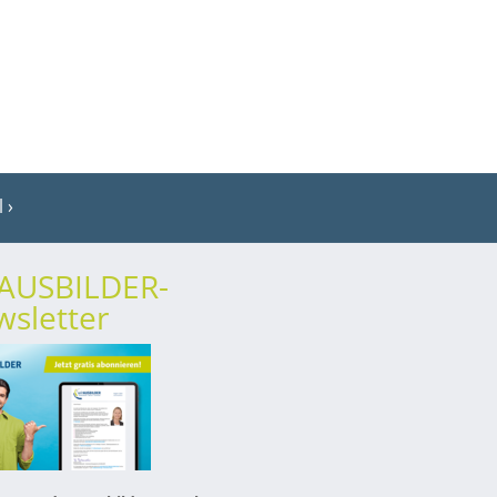
l
rAUSBILDER-
sletter