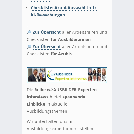
Checkliste:
Azubi‑Auswahl trotz
KI‑Bewerbungen
.
Zur Übersicht
aller Arbeitshilfen und
Checklisten
für Ausbilder:innen
Zur Übersicht
aller Arbeitshilfen und
Checklisten
für Azubis
Die
Reihe
wir
AUSBILDER-Experten-
Interviews
bietet
spannende
Einblicke
in aktuelle
Ausbildungsthemen.
Wir unterhalten uns mit
Ausbildungsexpert:innen, stellen