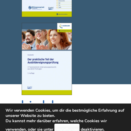
Wir verwenden Cookies, um dir die bestmögliche Erfahrung auf
unserer Website zu bieten.
Du kannst mehr darüber erfahren, welche Cookies wir
© 2025 NWB Verlag. Kiehl ist eine Marke des NWB Verlags.
verwenden, oder sie unter
Einstellungen
deaktivieren.