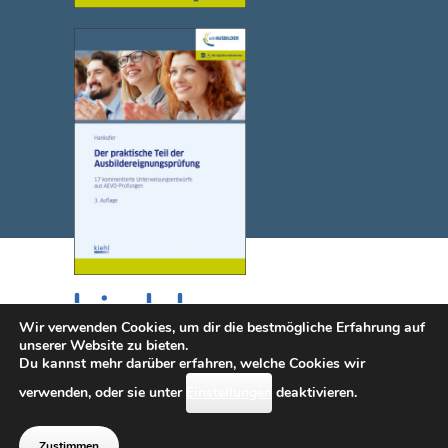
Wir verwenden Cookies, um dir die bestmögliche Erfahrung auf
unserer Website zu bieten.
Du kannst mehr darüber erfahren, welche Cookies wir
© 2025 NWB Verlag. Kiehl ist eine Marke des NWB Verlags.
verwenden, oder sie unter
Einstellungen
deaktivieren.
Kontakt
|
Impressum
|
Datenschutz
|
Erklärung zur
Barrierefreiheit (diese Seite wird i.S.d.
Zustimmen