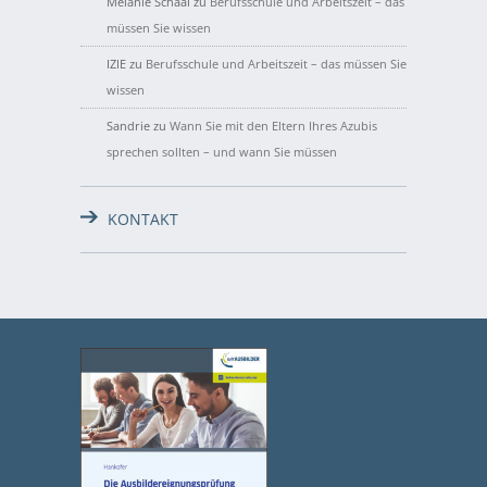
Melanie Schaal
zu
Berufsschule und Arbeitszeit – das
müssen Sie wissen
IZIE
zu
Berufsschule und Arbeitszeit – das müssen Sie
wissen
Sandrie
zu
Wann Sie mit den Eltern Ihres Azubis
sprechen sollten – und wann Sie müssen
KONTAKT