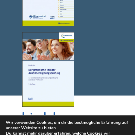
Wir verwenden Cookies, um dir die bestmögliche Erfahrung auf
unserer Website zu bieten.
Du kannst mehr darüber erfahren, welche Cookies wir
© 2025 NWB Verlag. Kiehl ist eine Marke des NWB Verlags.