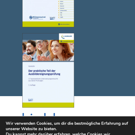
Wir verwenden Cookies, um dir die bestmögliche Erfahrung auf
unserer Website zu bieten.
Du kannst mehr darüber erfahren, welche Cookies wir
© 2025 NWB Verlag. Kiehl ist eine Marke des NWB Verlags.