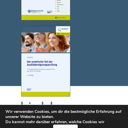
Wir verwenden Cookies, um dir die bestmögliche Erfahrung auf
unserer Website zu bieten.
Du kannst mehr darüber erfahren, welche Cookies wir
© 2025 NWB Verlag. Kiehl ist eine Marke des NWB Verlags.