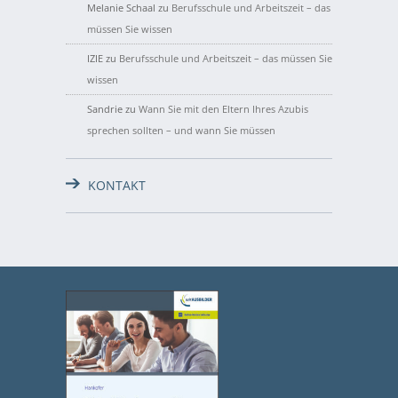
Melanie Schaal
zu
Berufsschule und Arbeitszeit – das
müssen Sie wissen
IZIE
zu
Berufsschule und Arbeitszeit – das müssen Sie
wissen
Sandrie
zu
Wann Sie mit den Eltern Ihres Azubis
sprechen sollten – und wann Sie müssen
KONTAKT