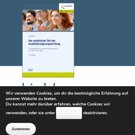
Wir verwenden Cookies, um dir die bestmögliche Erfahrung auf
unserer Website zu bieten.
Du kannst mehr darüber erfahren, welche Cookies wir
© 2025 NWB Verlag. Kiehl ist eine Marke des NWB Verlags.
verwenden, oder sie unter
Einstellungen
deaktivieren.
Kontakt
|
Impressum
|
Datenschutz
|
Erklärung zur
Barrierefreiheit (diese Seite wird i.S.d.
Zustimmen
Barrierefreiheit überarbeitet)