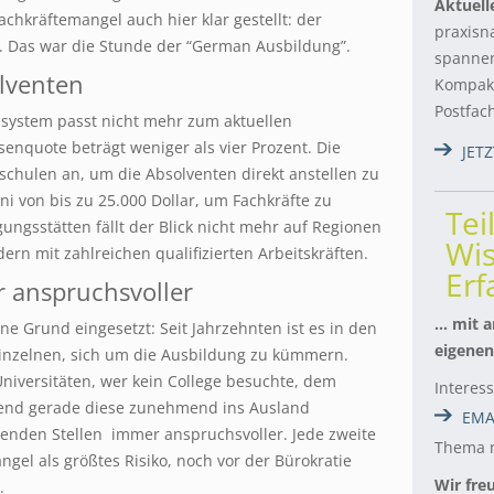
Aktuell
achkräftemangel auch hier klar gestellt: der
praxisn
t. Das war die Stunde der “German Ausbildung”.
spannen
lventen
Kompakt
Postfac
ssystem passt nicht mehr zum aktuellen
senquote beträgt weniger als vier Prozent. Die
JET
chulen an, um die Absolventen direkt anstellen zu
i von bis zu 25.000 Dollar, um Fachkräfte zu
Tei
ungsstätten fällt der Blick nicht mehr auf Regionen
Wis
ern mit zahlreichen qualifizierten Arbeitskräften.
Er
 anspruchsvoller
… mit a
e Grund eingesetzt: Seit Jahrzehnten ist es in den
eigenen
inzelnen, sich um die Ausbildung zu kümmern.
iversitäten, wer kein College besuchte, dem
Interes
rend gerade diese zunehmend ins Ausland
EMA
enden Stellen immer anspruchsvoller. Jede zweite
Thema m
gel als größtes Risiko, noch vor der Bürokratie
Wir fre
.