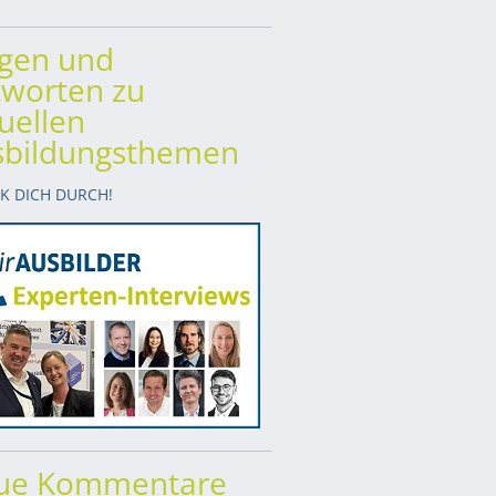
agen und
worten zu
uellen
sbildungsthemen
CK DICH DURCH!
ue Kommentare