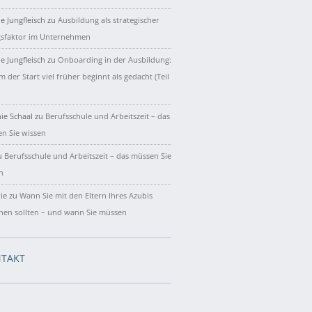
e Jungfleisch
zu
Ausbildung als strategischer
gsfaktor im Unternehmen
e Jungfleisch
zu
Onboarding in der Ausbildung:
 der Start viel früher beginnt als gedacht (Teil
ie Schaal
zu
Berufsschule und Arbeitszeit – das
n Sie wissen
u
Berufsschule und Arbeitszeit – das müssen Sie
n
ie
zu
Wann Sie mit den Eltern Ihres Azubis
hen sollten – und wann Sie müssen
TAKT