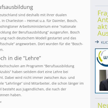
ufsausbildung
Fr
utschland sind deshalb mit ihrer dualen
Ant
 In Charleston – Heimat u.a. für Daimler, Bosch,
akt
shingtoner Arbeitsministerium eine “nationale
Au
icklung der Berufsausbildung” ausgerufen. Bosch
ldung nach deutschem Modell gestartet und das
KLI
rufsschule” angeworben. Dort wurden für die “Bosch-
en.
ch in die “Lehre”
 Hochschulen am Programm “Berufsausbildung
 “Azubis” haben seitdem dort eine Lehre bei
ht. Dabei wird nicht immer zwischen Aus- und
le “Lehrlinge” sind Mitarbeiter, die schon länger im
el besteht aus Jugendlichen, die nach der
gonnen haben.
”
Ne