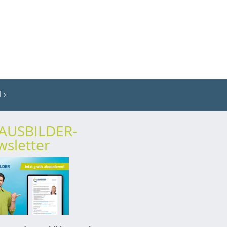
l
rAUSBILDER-
sletter