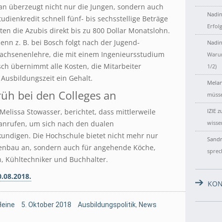
gan überzeugt nicht nur die Jungen, sondern auch
Nadin
udienkredit schnell fünf- bis sechsstellige Beträge
Erfol
en die Azubis direkt bis zu 800 Dollar Monatslohn.
enn z. B. bei Bosch folgt nach der Jugend-
Nadin
wachsenenlehre, die mit einem Ingenieursstudium
Warum
h übernimmt alle Kosten, die Mitarbeiter
1/2)
usbildungszeit ein Gehalt.
Melan
rüh bei den Colleges an
müsse
 Melissa Stowasser, berichtet, dass mittlerweile
IZIE
z
 anrufen, um sich nach den dualen
wisse
undigen. Die Hochschule bietet nicht mehr nur
Sandr
enbau an, sondern auch für angehende Köche,
sprec
, Kühltechniker und Buchhalter.
.08.2018.
KON
Heine
5. Oktober 2018
Ausbildungspolitik
,
News