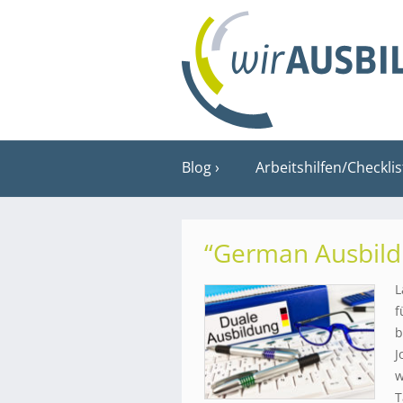
Blog
Arbeitshilfen/Checkli
“German Ausbildu
L
f
b
J
w
T