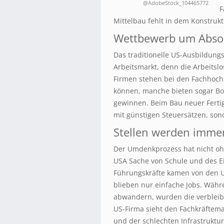
@AdobeStock_104465772
F
Mittelbau fehlt in dem Konstruk
Wettbewerb um Abso
Das traditionelle US-Ausbildung
Arbeitsmarkt, denn die Arbeitslo
Firmen stehen bei den Fachhochs
können, manche bieten sogar Bon
gewinnen. Beim Bau neuer Fertig
mit günstigen Steuersätzen, sond
Stellen werden immer
Der Umdenkprozess hat nicht ohn
USA Sache von Schule und des E
Führungskräfte kamen von den Un
blieben nur einfache Jobs. Wäh
abwandern, wurden die verbleib
US-Firma sieht den Fachkräfteman
und der schlechten Infrastruktur