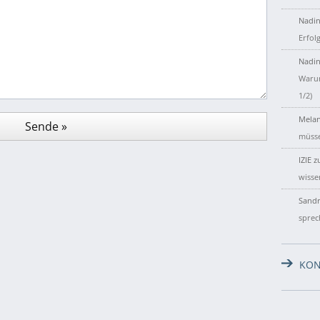
Nadin
Erfol
Nadin
Warum
1/2)
Melan
müsse
IZIE
z
wisse
Sandr
sprec
KON