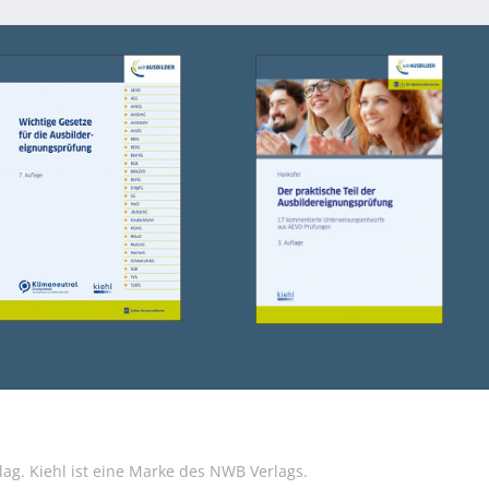
g. Kiehl ist eine Marke des NWB Verlags.