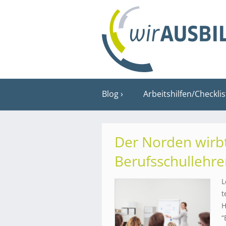
Blog
Arbeitshilfen/Checkli
Der Norden wirbt
Berufsschullehre
L
t
H
“