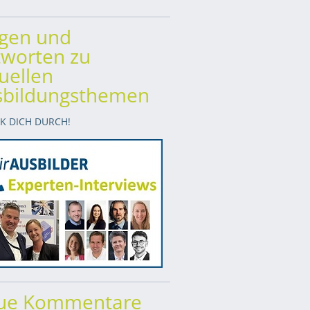
agen und
worten zu
uellen
sbildungsthemen
CK DICH DURCH!
ue Kommentare