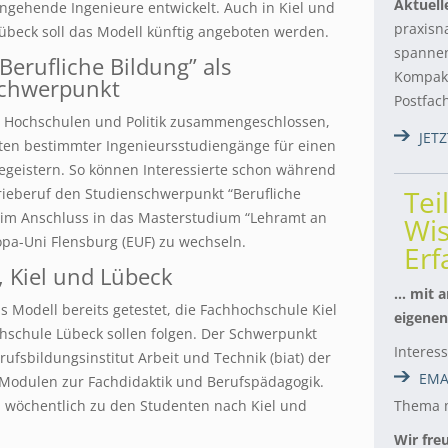
Aktuell
ngehende Ingenieure entwickelt. Auch in Kiel und
praxisn
übeck soll das Modell künftig angeboten werden.
spannen
“Berufliche Bildung” als
Kompakt
schwerpunkt
Postfac
ch Hochschulen und Politik zusammengeschlossen,
JET
en bestimmter Ingenieursstudiengänge für einen
egeistern. So können Interessierte schon während
Tei
rieberuf den Studienschwerpunkt “Berufliche
t im Anschluss in das Masterstudium “Lehramt an
Wis
opa-Uni Flensburg (EUF) zu wechseln.
Er
, Kiel und Lübeck
… mit a
 Modell bereits getestet, die Fachhochschule Kiel
eigenen
hschule Lübeck sollen folgen. Der Schwerpunkt
Interes
rufsbildungsinstitut Arbeit und Technik (biat) der
EMA
Modulen zur Fachdidaktik und Berufspädagogik.
n wöchentlich zu den Studenten nach Kiel und
Thema m
Wir fre