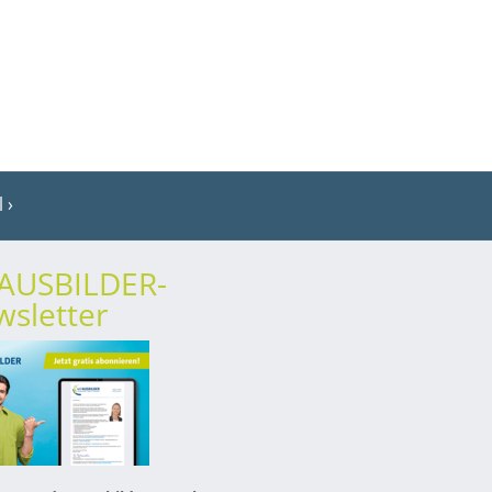
l
rAUSBILDER-
sletter