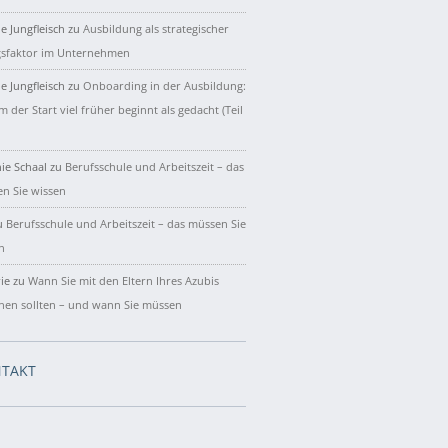
e Jungfleisch
zu
Ausbildung als strategischer
gsfaktor im Unternehmen
e Jungfleisch
zu
Onboarding in der Ausbildung:
 der Start viel früher beginnt als gedacht (Teil
ie Schaal
zu
Berufsschule und Arbeitszeit – das
n Sie wissen
u
Berufsschule und Arbeitszeit – das müssen Sie
n
ie
zu
Wann Sie mit den Eltern Ihres Azubis
hen sollten – und wann Sie müssen
TAKT