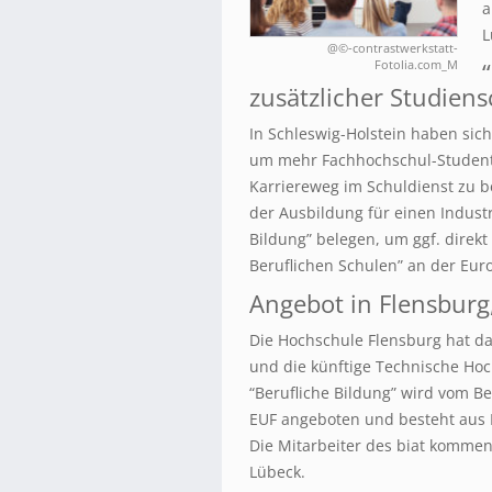
a
L
@©-contrastwerkstatt-
Fotolia.com_M
zusätzlicher Studien
In Schleswig-Holstein haben si
um mehr Fachhochschul-Student
Karriereweg im Schuldienst zu b
der Ausbildung für einen Indust
Bildung” belegen, um ggf. direk
Beruflichen Schulen” an der Eur
Angebot in Flensburg
Die Hochschule Flensburg hat das
und die künftige Technische Hoc
“Berufliche Bildung” wird vom Be
EUF angeboten und besteht aus 
Die Mitarbeiter des biat komme
Lübeck.