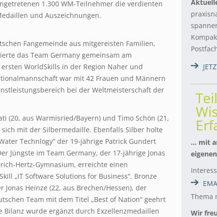
Aktuell
ngetretenen 1.300 WM-Teilnehmer die verdienten
praxisn
edaillen und Auszeichnungen.
spannen
Kompakt
utschen Fangemeinde aus mitgereisten Familien,
Postfac
feierte das Team Germany gemeinsam am
ersten WorldSkills in der Region Naher und
JET
Nationalmannschaft war mit 42 Frauen und Männern
nstleistungsbereich bei der Weltmeisterschaft der
Tei
Wis
i (20, aus Warmisried/Bayern) und Timo Schön (21,
Er
ich mit der Silbermedaille. Ebenfalls Silber holte
ater Technlogy“ der 19-jährige Patrick Gundert
… mit a
 Der Jüngste im Team Germany, der 17-jährige Jonas
eigenen
nrich-Hertz-Gymnasium, erreichte einen
Interes
kill „IT Software Solutions for Business“. Bronze
EMA
r Jonas Heinze (22, aus Brechen/Hessen), der
Thema m
utschen Team mit dem Titel „Best of Nation“ geehrt
e Bilanz wurde ergänzt durch Exzellenzmedaillen
Wir fre