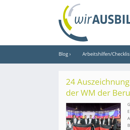
Blog
Arbeitshilfen/Checkli
24 Auszeichnung
der WM der Beru
G
E
A
B