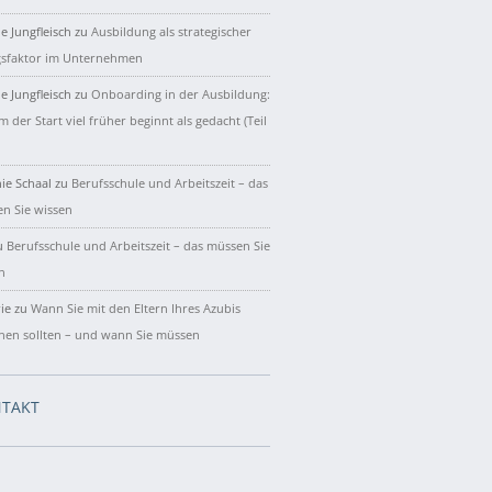
e Jungfleisch
zu
Ausbildung als strategischer
gsfaktor im Unternehmen
e Jungfleisch
zu
Onboarding in der Ausbildung:
 der Start viel früher beginnt als gedacht (Teil
ie Schaal
zu
Berufsschule und Arbeitszeit – das
n Sie wissen
u
Berufsschule und Arbeitszeit – das müssen Sie
n
ie
zu
Wann Sie mit den Eltern Ihres Azubis
hen sollten – und wann Sie müssen
TAKT