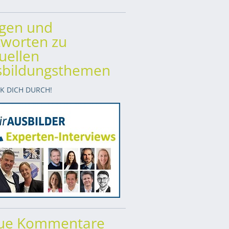
agen und
worten zu
uellen
sbildungsthemen
CK DICH DURCH!
ue Kommentare