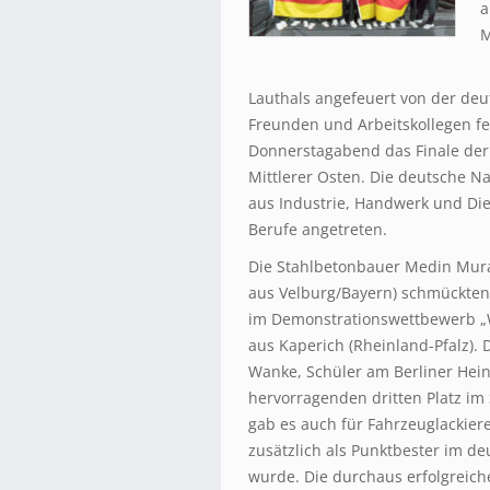
a
M
Lauthals angefeuert von der de
Freunden und Arbeitskollegen 
Donnerstagabend das Finale der 
Mittlerer Osten. Die deutsche 
aus Industrie, Handwerk und Die
Berufe angetreten.
Die Stahlbetonbauer Medin Murat
aus Velburg/Bayern) schmückten s
im Demonstrationswettbewerb „W
aus Kaperich (Rheinland-Pfalz).
Wanke, Schüler am Berliner Hei
hervorragenden dritten Platz im S
gab es auch für Fahrzeuglackiere
zusätzlich als Punktbester im de
wurde. Die durchaus erfolgreich