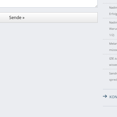
Nadin
Erfol
Nadin
Warum
1/2)
Melan
müsse
IZIE
z
wisse
Sandr
sprec
KON