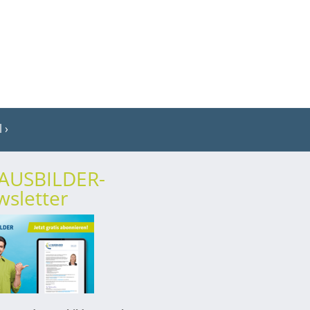
l
rAUSBILDER-
sletter