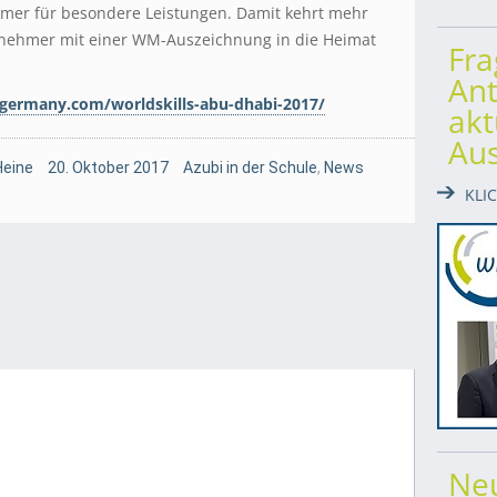
hmer für besondere Leistungen. Damit kehrt mehr
ilnehmer mit einer WM-Auszeichnung in die Heimat
Fr
Ant
sgermany.com/worldskills-abu-dhabi-2017/
akt
Au
Heine
20. Oktober 2017
Azubi in der Schule
,
News
KLI
Ne