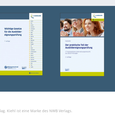
g. Kiehl ist eine Marke des NWB Verlags.