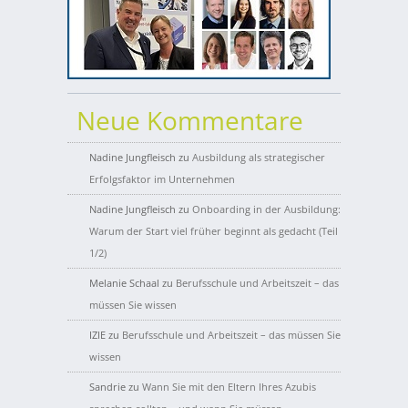
Neue Kommentare
Nadine Jungfleisch
zu
Ausbildung als strategischer
Erfolgsfaktor im Unternehmen
Nadine Jungfleisch
zu
Onboarding in der Ausbildung:
Warum der Start viel früher beginnt als gedacht (Teil
1/2)
Melanie Schaal
zu
Berufsschule und Arbeitszeit – das
müssen Sie wissen
IZIE
zu
Berufsschule und Arbeitszeit – das müssen Sie
wissen
Sandrie
zu
Wann Sie mit den Eltern Ihres Azubis