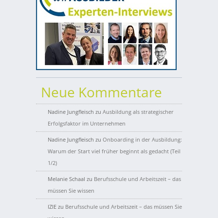
Neue Kommentare
Nadine Jungfleisch
zu
Ausbildung als strategischer
Erfolgsfaktor im Unternehmen
Nadine Jungfleisch
zu
Onboarding in der Ausbildung:
Warum der Start viel früher beginnt als gedacht (Teil
1/2)
Melanie Schaal
zu
Berufsschule und Arbeitszeit – das
müssen Sie wissen
IZIE
zu
Berufsschule und Arbeitszeit – das müssen Sie