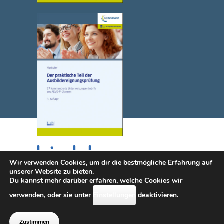
Wir verwenden Cookies, um dir die bestmögliche Erfahrung auf
unserer Website zu bieten.
Du kannst mehr darüber erfahren, welche Cookies wir
© 2025 NWB Verlag. Kiehl ist eine Marke des NWB Verlags.
verwenden, oder sie unter
Einstellungen
deaktivieren.
Kontakt
|
Impressum
|
Datenschutz
|
Erklärung zur
Barrierefreiheit (diese Seite wird i.S.d.
Zustimmen
Barrierefreiheit überarbeitet)