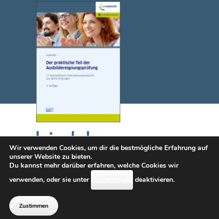
Wir verwenden Cookies, um dir die bestmögliche Erfahrung auf
unserer Website zu bieten.
Du kannst mehr darüber erfahren, welche Cookies wir
© 2025 NWB Verlag. Kiehl ist eine Marke des NWB Verlags.
verwenden, oder sie unter
Einstellungen
deaktivieren.
Kontakt
|
Impressum
|
Datenschutz
|
Erklärung zur
Barrierefreiheit (diese Seite wird i.S.d.
Zustimmen
Barrierefreiheit überarbeitet)