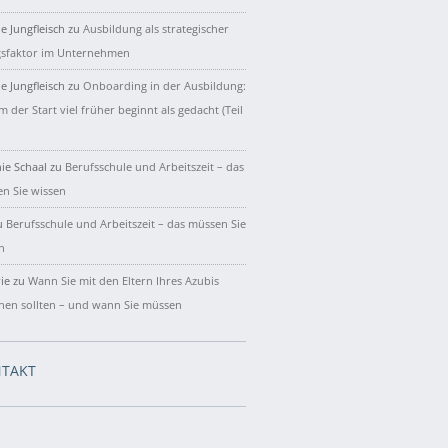
e Jungfleisch
zu
Ausbildung als strategischer
gsfaktor im Unternehmen
e Jungfleisch
zu
Onboarding in der Ausbildung:
 der Start viel früher beginnt als gedacht (Teil
ie Schaal
zu
Berufsschule und Arbeitszeit – das
n Sie wissen
u
Berufsschule und Arbeitszeit – das müssen Sie
n
ie
zu
Wann Sie mit den Eltern Ihres Azubis
hen sollten – und wann Sie müssen
TAKT