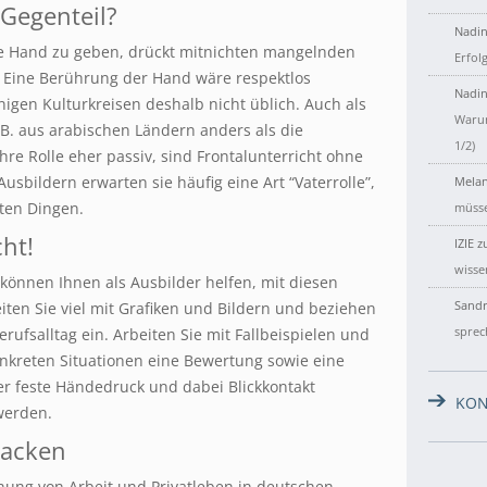
Gegenteil?
Nadin
ie Hand zu geben, drückt mitnichten mangelnden
Erfol
: Eine Berührung der Hand wäre respektlos
Nadin
nigen Kulturkreisen deshalb nicht üblich. Auch als
Warum
. B. aus arabischen Ländern anders als die
1/2)
hre Rolle eher passiv, sind Frontalunterricht ohne
sbildern erwarten sie häufig eine Art “Vaterrolle”,
Melan
aten Dingen.
müsse
ht!
IZIE
z
wisse
önnen Ihnen als Ausbilder helfen, mit diesen
Sandr
en Sie viel mit Grafiken und Bildern und beziehen
sprec
rufsalltag ein. Arbeiten Sie mit Fallbeispielen und
nkreten Situationen eine Bewertung sowie eine
r feste Händedruck und dabei Blickkontakt
KON
werden.
packen
nnung von Arbeit und Privatleben in deutschen