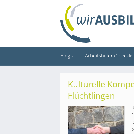
Blog
Arbeitshilfen/Checkli
Kulturelle Kompe
Flüchtlingen
U
F
l
b