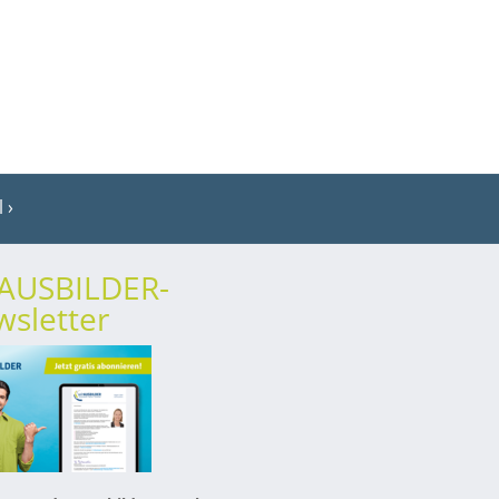
l
rAUSBILDER-
sletter