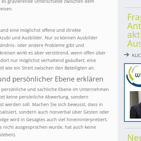
bt es gravierende Unterschiede zwischen dem
eisen.
Fr
Ant
and eine möglichst offene und direkte
akt
zubi und Ausbilder. Nur so können Ausbilder
Au
ständnis- oder andere Probleme gibt und
kreisen wirkt es aber verstörend, wenn offen über
KLI
d dort nur möglichst verhaltend geäußert, eine
l wie ein Streit zwischen den Beteiligten an.
nd persönlicher Ebene erklären
ss persönliche und sachliche Ebene im Unternehmen
eutet keine persönliche Abwertung, sondern
öst werden soll. Machen Sie sich bewusst, dass in
rbalisiert, sondern auch nonverbal über Gesten oder
olge wird in Gesagtes auch viel hineininterpretiert,
s nicht ausgesprochen wurde, hat auch keine
Ne
sleben).