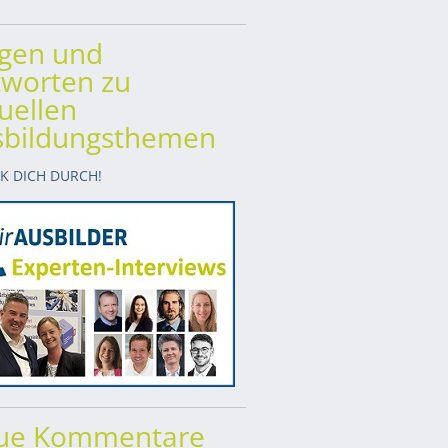
agen und
worten zu
uellen
sbildungsthemen
CK DICH DURCH!
ue Kommentare