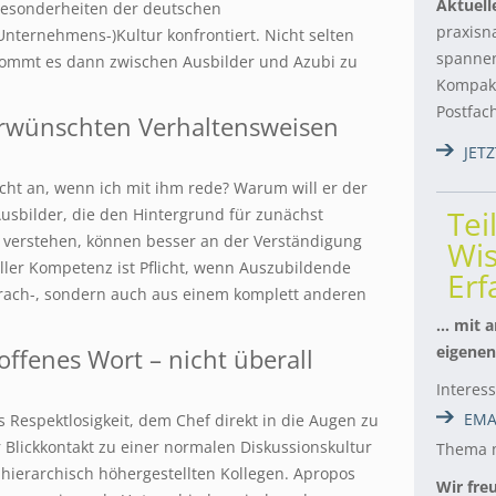
Aktuell
esonderheiten der deutschen
praxisn
Unternehmens-)Kultur konfrontiert. Nicht selten
spannen
ommt es dann zwischen Ausbilder und Azubi zu
Kompakt
Postfac
rwünschten Verhaltensweisen
JET
ht an, wenn ich mit ihm rede? Warum will er der
Tei
Ausbilder, die den Hintergrund für zunächst
verstehen, können besser an der Verständigung
Wis
ller Kompetenz ist Pflicht, wenn Auszubildende
Er
rach-, sondern auch aus einem komplett anderen
… mit a
eigenen
 offenes Wort – nicht überall
Interes
EMA
s Respektlosigkeit, dem Chef direkt in die Augen zu
 Blickkontakt zu einer normalen Diskussionskultur
Thema m
 hierarchisch höhergestellten Kollegen. Apropos
Wir fre