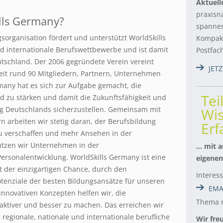
Aktuell
praxisn
lls Germany?
spannen
sorganisation fördert und unterstützt WorldSkills
Kompakt
d internationale Berufswettbewerbe und ist damit
Postfac
utschland. Der 2006 gegründete Verein vereint
JET
it rund 90 Mitgliedern, Partnern, Unternehmen
any hat es sich zur Aufgabe gemacht, die
Tei
nd zu stärken und damit die Zukunftsfähigkeit und
ng Deutschlands sicherzustellen. Gemeinsam mit
Wis
n arbeiten wir stetig daran, der Berufsbildung
Er
zu verschaffen und mehr Ansehen in der
ützen wir Unternehmen in der
… mit a
sonalentwicklung. WorldSkills Germany ist eine
eigenen
t der einzigartigen Chance, durch den
Interes
otenziale der besten Bildungsansätze für unseren
EMA
innovativen Konzepten helfen wir, die
Thema m
aktiver und besser zu machen. Das erreichen wir
regionale, nationale und internationale berufliche
Wir fre