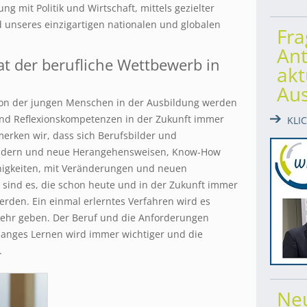
g mit Politik und Wirtschaft, mittels gezielter
d unseres einzigartigen nationalen und globalen
Fr
Ant
t der berufliche Wettbewerb in
akt
Au
tion der jungen Menschen in der Ausbildung werden
 und Reflexionskompetenzen in der Zukunft immer
KLI
erken wir, dass sich Berufsbilder und
ndern und neue Herangehensweisen, Know-How
higkeiten, mit Veränderungen und neuen
ind es, die schon heute und in der Zukunft immer
den. Ein einmal erlerntes Verfahren wird es
t mehr geben. Der Beruf und die Anforderungen
slanges Lernen wird immer wichtiger und die
.
Ne