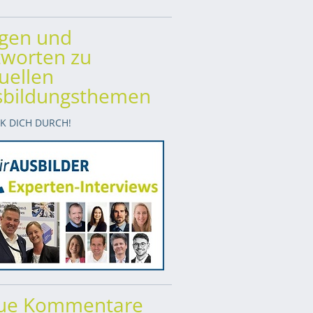
agen und
worten zu
uellen
sbildungsthemen
CK DICH DURCH!
ue Kommentare