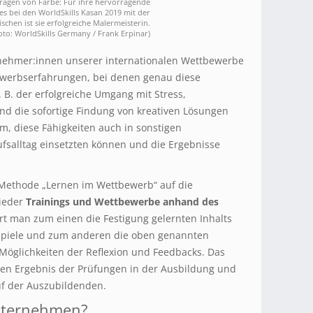
agen von Farbe: Für ihre hervorragende
es bei den WorldSkills Kasan 2019 mit der
schen ist sie erfolgreiche Malermeisterin.
oto: WorldSkills Germany / Frank Erpinar)
ilnehmer:innen unserer internationalen Wettbewerbe
ewerbserfahrungen, bei denen genau diese
 B. der erfolgreiche Umgang mit Stress,
d die sofortige Findung von kreativen Lösungen
, diese Fähigkeiten auch in sonstigen
fsalltag einsetzten können und die Ergebnisse
Methode „Lernen im Wettbewerb“ auf die
wieder
Trainings und Wettbewerbe anhand des
rt man zum einen die Festigung gelernten Inhalts
piele und zum anderen die oben genannten
 Möglichkeiten der Reflexion und Feedbacks. Das
ren Ergebnis der Prüfungen in der Ausbildung und
uf der Auszubildenden.
nternehmen?