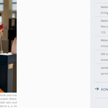
Nadin
Erfol
Nadin
Warum
1/2)
Melan
müsse
IZIE
z
wisse
Sandr
sprec
KON
chnik und trat
isziplin Water
lder sein und
ie er u. a. im