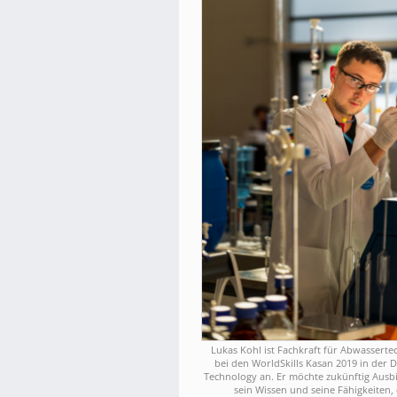
Lukas Kohl ist Fachkraft für Abwasserte
bei den WorldSkills Kasan 2019 in der D
Technology an. Er möchte zukünftig Ausbi
sein Wissen und seine Fähigkeiten, d