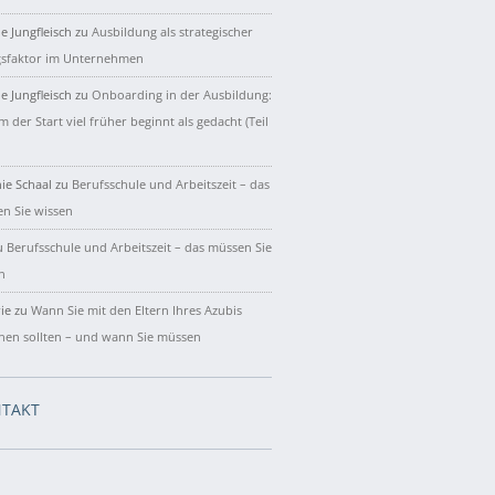
e Jungfleisch
zu
Ausbildung als strategischer
gsfaktor im Unternehmen
e Jungfleisch
zu
Onboarding in der Ausbildung:
 der Start viel früher beginnt als gedacht (Teil
ie Schaal
zu
Berufsschule und Arbeitszeit – das
n Sie wissen
u
Berufsschule und Arbeitszeit – das müssen Sie
n
ie
zu
Wann Sie mit den Eltern Ihres Azubis
hen sollten – und wann Sie müssen
TAKT