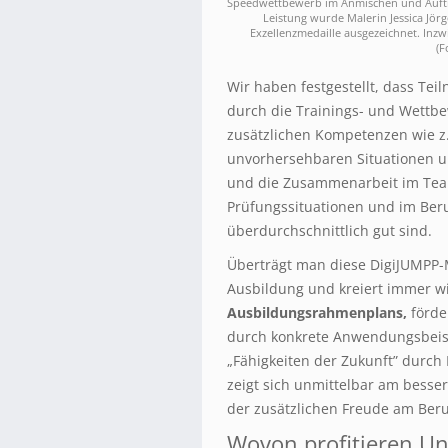
Speedwettbewerb im Anmischen und Auftr
Leistung wurde Malerin Jessica Jörg
Exzellenzmedaille ausgezeichnet. Inzwi
(F
Wir haben festgestellt, dass Te
durch die Trainings- und Wettb
zusätzlichen Kompetenzen wie z.
unvorhersehbaren Situationen un
und die Zusammenarbeit im Team
Prüfungssituationen und im Beru
überdurchschnittlich gut sind.
Überträgt man diese DigiJUMPP-
Ausbildung und kreiert immer 
Ausbildungsrahmenplans,
förde
durch konkrete Anwendungsbeis
„Fähigkeiten der Zukunft” durch
zeigt sich unmittelbar am besse
der zusätzlichen Freude am Ber
Wovon profitieren U