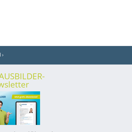
l
rAUSBILDER-
sletter