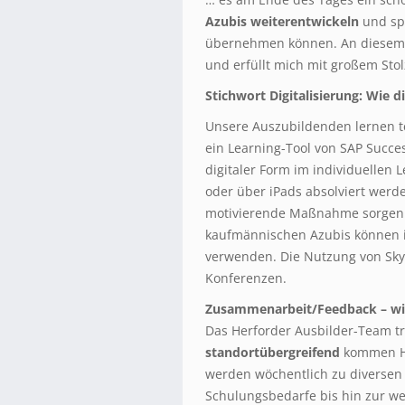
Azubis weiterentwickeln
und spä
übernehmen können. An diesem P
und erfüllt mich mit großem Stol
Stichwort Digitalisierung: Wie di
Unsere Auszubildenden lernen tei
ein Learning-Tool von SAP Succes
digitaler Form im individuellen
oder über iPads absolviert werden
motivierende Maßnahme sorgen f
kaufmännischen Azubis können i
verwenden. Die Nutzung von Sky
Konferenzen.
Zusammenarbeit/Feedback – wie
Das Herforder Ausbilder-Team tri
standortübergreifend
kommen Hi
werden wöchentlich zu diversen
Schulungsbedarfe bis hin zur w