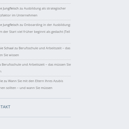
e Jungfleisch
zu
Ausbildung als strategischer
gsfaktor im Unternehmen
e Jungfleisch
zu
Onboarding in der Ausbildung:
 der Start viel früher beginnt als gedacht (Teil
ie Schaal
zu
Berufsschule und Arbeitszeit – das
n Sie wissen
u
Berufsschule und Arbeitszeit – das müssen Sie
n
ie
zu
Wann Sie mit den Eltern Ihres Azubis
hen sollten – und wann Sie müssen
TAKT