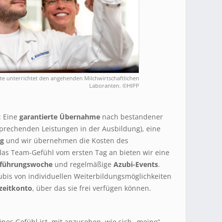
lte unterrichtet den angehenden Milchwirtschaftlichen
Laboranten. ©HIPP
: Eine
garantierte Übernahme
nach bestandener
sprechenden Leistungen in der Ausbildung), eine
ng
und wir übernehmen die Kosten des
das Team-Gefühl vom ersten Tag an bieten wir eine
nführungswoche
und regelmäßige
Azubi-Events
.
bis von individuellen Weiterbildungsmöglichkeiten
zeitkonto
, über das sie frei verfügen können.
nes Gefühl ist, mit anzusehen, wie sich „meine“