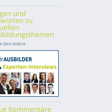
agen und
worten zu
uellen
sbildungsthemen
CK DICH DURCH!
ue Kommentare