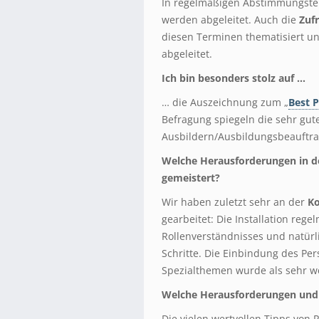
In regelmäßigen Abstimmungste
werden abgeleitet. Auch die
Zuf
diesen Terminen thematisiert u
abgeleitet.
Ich bin besonders stolz auf …
… die Auszeichnung zum „
Best 
Befragung spiegeln die sehr gu
Ausbildern/Ausbildungsbeauftra
Welche Herausforderungen in d
gemeistert?
Wir haben zuletzt sehr an der
K
gearbeitet: Die Installation reg
Rollenverständnisses und natürl
Schritte. Die Einbindung des Per
Spezialthemen wurde als sehr 
Welche Herausforderungen und I
Die vielen wertvollen Tipps von