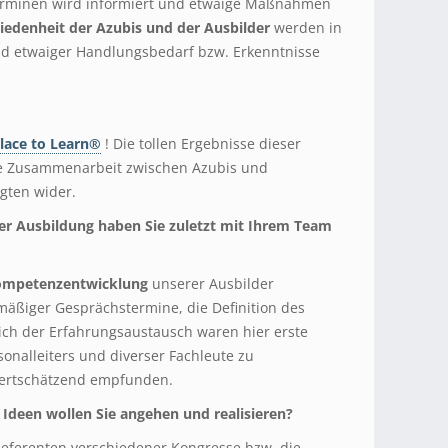
rminen wird informiert und etwaige Maßnahmen
riedenheit der Azubis und der Ausbilder
werden in
nd etwaiger Handlungsbedarf bzw. Erkenntnisse
Place to Learn®
! Die tollen Ergebnisse dieser
te Zusammenarbeit zwischen Azubis und
gten wider.
er Ausbildung haben Sie zuletzt mit Ihrem Team
ompetenzentwicklung
unserer Ausbilder
elmäßiger Gesprächstermine, die Definition des
ich der Erfahrungsaustausch waren hier erste
sonalleiters und diverser Fachleute zu
wertschätzend empfunden.
deen wollen Sie angehen und realisieren?
 Referenten verschiedener Kongresse bzw. die