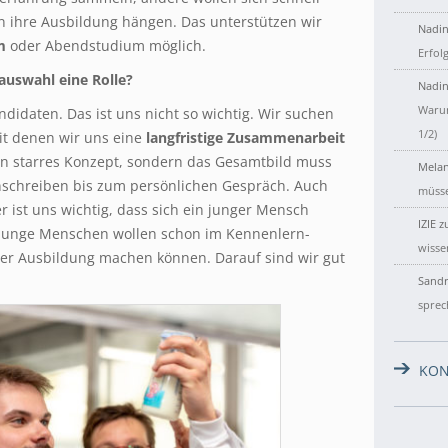
n ihre Ausbildung hängen. Das unterstützen wir
Nadin
m
oder Abendstudium möglich.
Erfol
auswahl eine Rolle?
Nadin
Warum
didaten. Das ist uns nicht so wichtig. Wir suchen
1/2)
t denen wir uns eine
langfristige
Zusammenarbeit
in starres Konzept, sondern das Gesamtbild muss
Melan
schreiben bis zum persönlichen Gespräch. Auch
müsse
er ist uns wichtig, dass sich ein junger Mensch
IZIE
z
. Junge Menschen wollen schon im Kennenlern-
wisse
der Ausbildung machen können. Darauf sind wir gut
Sandr
sprec
KON