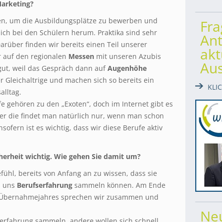
Marketing?
len, um die Ausbildungsplätze zu bewerben und
Fr
sich bei den Schülern herum. Praktika sind sehr
Ant
Darüber finden wir bereits einen Teil unserer
akt
 auf den regionalen
Messen
mit unseren Azubis
Au
 gut, weil das Gespräch dann auf
Augenhöhe
er Gleichaltrige und machen sich so bereits ein
KLI
alltag.
e gehören zu den „Exoten“, doch im Internet gibt es
ber die findet man natürlich nur, wenn man schon
ofern ist es wichtig, dass wir diese Berufe aktiv
icherheit wichtig. Wie gehen Sie damit um?
efühl, bereits von Anfang an zu wissen, dass sie
i uns
Berufserfahrung
sammeln können. Am Ende
n Übernahmejahres sprechen wir zusammen und
Ne
rfahrung sammeln, andere wollen sich schnell