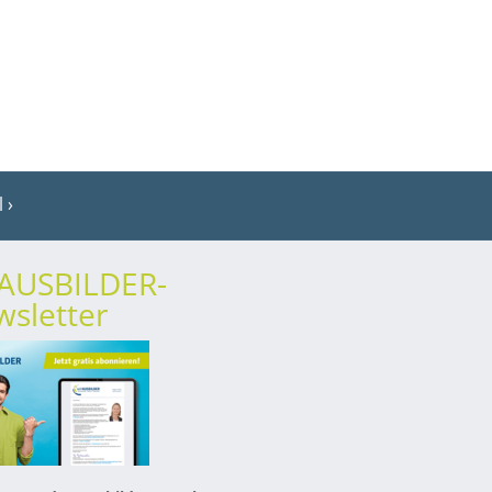
l
rAUSBILDER-
sletter