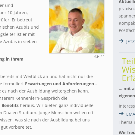
Aktuell
ter und
praxisn
ber 10 Jahren,
spannen
üfer. Er betreut
Kompakt
ischen Azubis und
Postfac
sleiter ist er mit
le Azubis in sieben
JET
©HIPP
Tei
ng in Ihrem
Wis
Er
bereits mit Weitblick an und hat nicht nur die
ie formuliert
Erwartungen und Anforderungen
–
… mit a
ie es nach der Ausbildung weitergehen kann.
eigenen
unserem Kennenlern-Gespräch die
 Benefits
heraus. Wir bieten ganz individuelle
Interes
m Dualen Studium. Junge Menschen wollen oft
EMA
issen, was sie nach der Ausbildung bei uns
Thema m
gut vorbereitet.
Wir fre