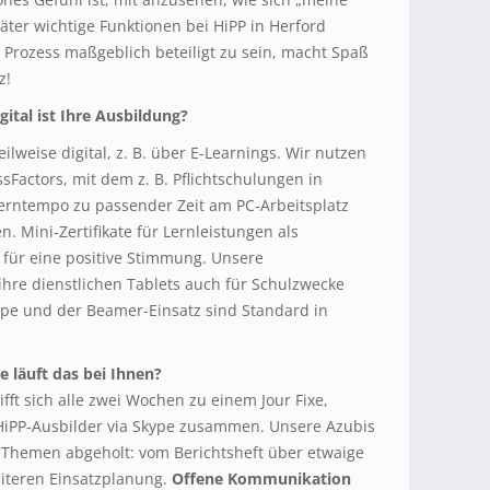
ter wichtige Funktionen bei HiPP in Herford
rozess maßgeblich beteiligt zu sein, macht Spaß
z!
gital ist Ihre Ausbildung?
lweise digital, z. B. über E-Learnings. Wir nutzen
sFactors, mit dem z. B. Pflichtschulungen in
 Lerntempo zu passender Zeit am PC-Arbeitsplatz
. Mini-Zertifikate für Lernleistungen als
ür eine positive Stimmung. Unsere
hre dienstlichen Tablets auch für Schulzwecke
pe und der Beamer-Einsatz sind Standard in
 läuft das bei Ihnen?
fft sich alle zwei Wochen zu einem Jour Fixe,
PP-Ausbilder via Skype zusammen. Unsere Azubis
 Themen abgeholt: vom Berichtsheft über etwaige
eiteren Einsatzplanung.
Offene Kommunikation