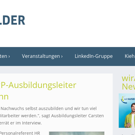
sten
Veranstaltungen
LinkedIn-Gruppe
Kieh
wi
PP-Ausbildungsleiter
New
nn
n Nachwuchs selbst auszubilden und wir tun viel
itarbeiter werden.”, sagt Ausbildungsleiter Carsten
rrät er im Interview.
Personalreferent HR