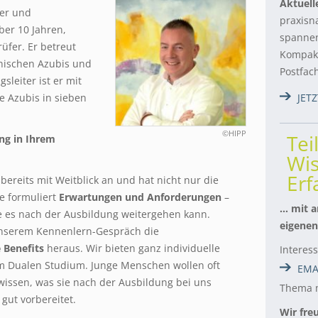
Aktuell
ter und
praxisn
ber 10 Jahren,
spannen
üfer. Er betreut
Kompakt
ischen Azubis und
Postfac
sleiter ist er mit
le Azubis in sieben
JET
©HIPP
Tei
ng in Ihrem
Wis
Er
bereits mit Weitblick an und hat nicht nur die
ie formuliert
Erwartungen und Anforderungen
–
… mit a
ie es nach der Ausbildung weitergehen kann.
eigenen
unserem Kennenlern-Gespräch die
 Benefits
heraus. Wir bieten ganz individuelle
Interes
m Dualen Studium. Junge Menschen wollen oft
EMA
issen, was sie nach der Ausbildung bei uns
Thema m
gut vorbereitet.
Wir fre