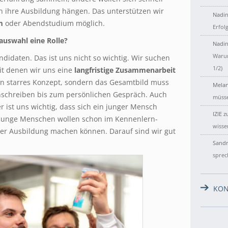
n ihre Ausbildung hängen. Das unterstützen wir
Nadin
m
oder Abendstudium möglich.
Erfol
auswahl eine Rolle?
Nadin
Warum
didaten. Das ist uns nicht so wichtig. Wir suchen
1/2)
t denen wir uns eine
langfristige
Zusammenarbeit
in starres Konzept, sondern das Gesamtbild muss
Melan
schreiben bis zum persönlichen Gespräch. Auch
müsse
er ist uns wichtig, dass sich ein junger Mensch
IZIE
z
. Junge Menschen wollen schon im Kennenlern-
wisse
der Ausbildung machen können. Darauf sind wir gut
Sandr
sprec
KON