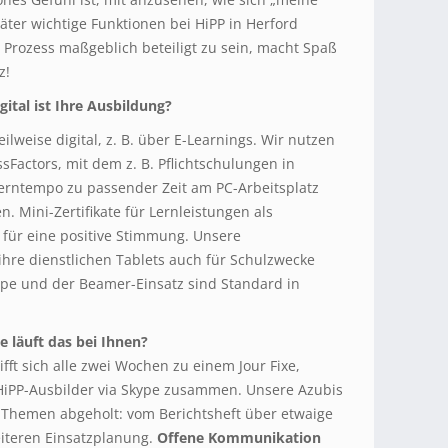
ter wichtige Funktionen bei HiPP in Herford
rozess maßgeblich beteiligt zu sein, macht Spaß
z!
gital ist Ihre Ausbildung?
lweise digital, z. B. über E-Learnings. Wir nutzen
sFactors, mit dem z. B. Pflichtschulungen in
 Lerntempo zu passender Zeit am PC-Arbeitsplatz
. Mini-Zertifikate für Lernleistungen als
ür eine positive Stimmung. Unsere
hre dienstlichen Tablets auch für Schulzwecke
pe und der Beamer-Einsatz sind Standard in
 läuft das bei Ihnen?
fft sich alle zwei Wochen zu einem Jour Fixe,
PP-Ausbilder via Skype zusammen. Unsere Azubis
 Themen abgeholt: vom Berichtsheft über etwaige
eiteren Einsatzplanung.
Offene Kommunikation