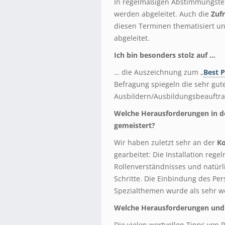
In regelmäßigen Abstimmungste
werden abgeleitet. Auch die
Zuf
diesen Terminen thematisiert u
abgeleitet.
Ich bin besonders stolz auf …
… die Auszeichnung zum „
Best 
Befragung spiegeln die sehr gu
Ausbildern/Ausbildungsbeauftra
Welche Herausforderungen in d
gemeistert?
Wir haben zuletzt sehr an der
K
gearbeitet: Die Installation reg
Rollenverständnisses und natürl
Schritte. Die Einbindung des Per
Spezialthemen wurde als sehr 
Welche Herausforderungen und I
Die vielen wertvollen Tipps von