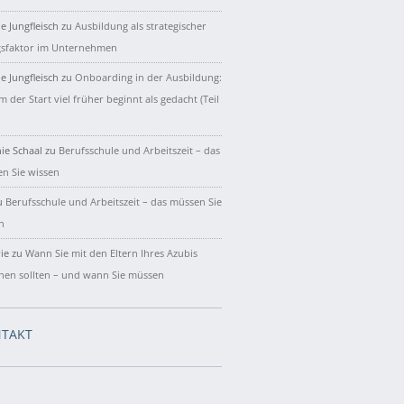
e Jungfleisch
zu
Ausbildung als strategischer
gsfaktor im Unternehmen
e Jungfleisch
zu
Onboarding in der Ausbildung:
 der Start viel früher beginnt als gedacht (Teil
ie Schaal
zu
Berufsschule und Arbeitszeit – das
n Sie wissen
u
Berufsschule und Arbeitszeit – das müssen Sie
n
ie
zu
Wann Sie mit den Eltern Ihres Azubis
hen sollten – und wann Sie müssen
TAKT