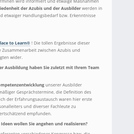
rminen wird informiert und etwaige Maßnahmen
riedenheit der Azubis und der Ausbilder
werden in
nd etwaiger Handlungsbedarf bzw. Erkenntnisse
Place to Learn®
! Die tollen Ergebnisse dieser
te Zusammenarbeit zwischen Azubis und
gten wider.
er Ausbildung haben Sie zuletzt mit Ihrem Team
ompetenzentwicklung
unserer Ausbilder
elmäßiger Gesprächstermine, die Definition des
ich der Erfahrungsaustausch waren hier erste
sonalleiters und diverser Fachleute zu
wertschätzend empfunden.
deen wollen Sie angehen und realisieren?
 Referenten verschiedener Kongresse bzw. die