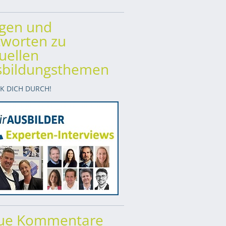
agen und
worten zu
uellen
sbildungsthemen
CK DICH DURCH!
ue Kommentare