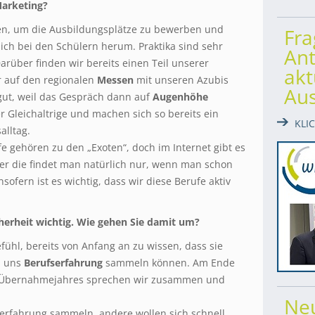
Marketing?
len, um die Ausbildungsplätze zu bewerben und
Fr
sich bei den Schülern herum. Praktika sind sehr
Ant
Darüber finden wir bereits einen Teil unserer
akt
 auf den regionalen
Messen
mit unseren Azubis
Au
 gut, weil das Gespräch dann auf
Augenhöhe
er Gleichaltrige und machen sich so bereits ein
KLI
alltag.
e gehören zu den „Exoten“, doch im Internet gibt es
ber die findet man natürlich nur, wenn man schon
ofern ist es wichtig, dass wir diese Berufe aktiv
icherheit wichtig. Wie gehen Sie damit um?
efühl, bereits von Anfang an zu wissen, dass sie
i uns
Berufserfahrung
sammeln können. Am Ende
n Übernahmejahres sprechen wir zusammen und
Ne
rfahrung sammeln, andere wollen sich schnell