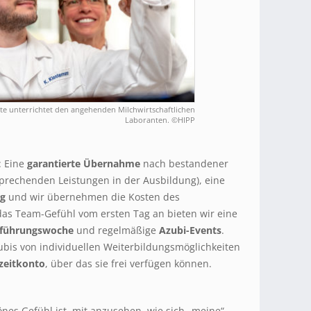
lte unterrichtet den angehenden Milchwirtschaftlichen
Laboranten. ©HIPP
: Eine
garantierte Übernahme
nach bestandener
sprechenden Leistungen in der Ausbildung), eine
ng
und wir übernehmen die Kosten des
das Team-Gefühl vom ersten Tag an bieten wir eine
nführungswoche
und regelmäßige
Azubi-Events
.
bis von individuellen Weiterbildungsmöglichkeiten
zeitkonto
, über das sie frei verfügen können.
nes Gefühl ist, mit anzusehen, wie sich „meine“