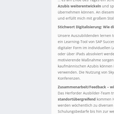
Azubis weiterentwickeln
und spä
übernehmen können. An diesem P
und erfüllt mich mit großem Stol
Stichwort Digitalisierung: Wie di
Unsere Auszubildenden lernen tei
ein Learning-Tool von SAP Succes
digitaler Form im individuellen
oder über iPads absolviert werden
motivierende Maßnahme sorgen f
kaufmännischen Azubis können i
verwenden. Die Nutzung von Sky
Konferenzen.
Zusammenarbeit/Feedback – wie
Das Herforder Ausbilder-Team tri
standortübergreifend
kommen Hi
werden wöchentlich zu diversen
Schulungsbedarfe bis hin zur w