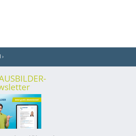
l
rAUSBILDER-
sletter