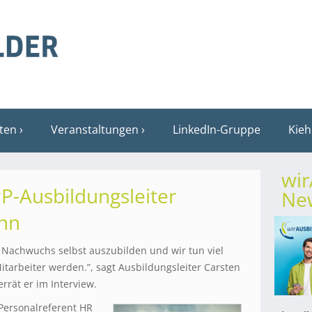
sten
Veranstaltungen
LinkedIn-Gruppe
Kieh
wi
PP-Ausbildungsleiter
New
nn
n Nachwuchs selbst auszubilden und wir tun viel
itarbeiter werden.”, sagt Ausbildungsleiter Carsten
rrät er im Interview.
Personalreferent HR