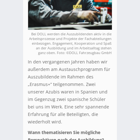
Bei DOLL werden die Auszubildenden aktiv in die
Arbeitsprozesse und Projekte der Fachabteilungen
einbezogen. Engagement, Kooperation und Spaß
an der Ausbildung und im Arbeitsalltag stehen
ganz oben. Foto: ©DOLL Fahrzeugbau GmbH
In den vergangenen Jahren haben wir
außerdem am Austauschprogramm für
Auszubildende im Rahmen des
„Erasmus+“ teilgenommen. Zwei
unserer Azubis waren in Spanien und
im Gegenzug zwei spanische Schüler
bei uns im Werk. Eine sehr spannende
Erfahrung für alle Beteiligten, die
wiederholt wird.
Wann thematisieren Sie mögliche
Perspektiven nach der Ausbildung?