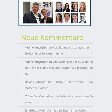
Neue Kommentare
Nadine Jungfleisch
zu
Ausbildung als strategischer
Erfolgsfaktor im Unternehmen
Nadine Jungfleisch
zu
Onboarding in der Ausbildung:
Warum der Start viel früher beginnt als gedacht (Teil
1/2)
Melanie Schaal
zu
Berufsschule und Arbeitszeit – das
müssen Sie wissen
IZIE
zu
Berufsschule und Arbeitszeit – das müssen Sie
wissen
Sandrie
zu
Wann Sie mit den Eltern Ihres Azubis