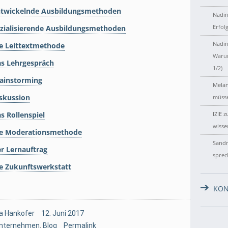
Entwickelnde Ausbildungsmethoden
Nadin
Erfol
ozialisierende Ausbildungsmethoden
Nadin
ie Leittextmethode
Warum
as Lehrgespräch
1/2)
rainstorming
Melan
iskussion
müsse
s Rollenspiel
IZIE
z
wisse
Die Moderationsmethode
Sandr
r Lernauftrag
sprec
ie Zukunftswerkstatt
KON
a Hankofer
12. Juni 2017
Unternehmen
,
Blog
Permalink