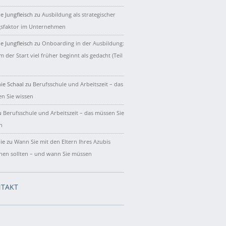
e Jungfleisch
zu
Ausbildung als strategischer
gsfaktor im Unternehmen
e Jungfleisch
zu
Onboarding in der Ausbildung:
 der Start viel früher beginnt als gedacht (Teil
ie Schaal
zu
Berufsschule und Arbeitszeit – das
n Sie wissen
u
Berufsschule und Arbeitszeit – das müssen Sie
n
ie
zu
Wann Sie mit den Eltern Ihres Azubis
hen sollten – und wann Sie müssen
TAKT