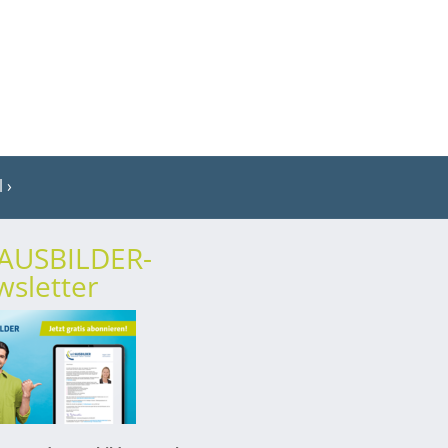
l
rAUSBILDER-
sletter