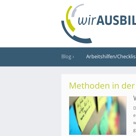
Blog
Arbeitshilfen/Checkli
Methoden in der
D
e
w
g