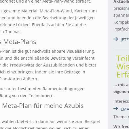
eordnet und an einer Meta-Plan-Wand sortiert.
Aktuell
praxisn
das gesamte Material: Meta-Plan-Wand, Karten zum
spannen
ginnen und beenden die Bearbeitung der jeweiligen
Kompakt
retende Lücken. Ebenfalls achten Sie auf die
Postfac
en Themas.
JET
s Meta-Plans
Plan ist die gut nachvollziehbare Visualisierung.
Tei
en und die anschließende Bewertung vereinfacht.
Wis
die Produktivität der Auszubildenden und bietet
Er
ich einzubringen, indem sie ihre Beiträge in
-Plan-Karten äußern.
… mit a
h nur unter bestimmten Rahmenbedingungen
eigenen
Übung von den Teilnehmern.
Interes
n Meta-Plan für meine Azubis
EMA
Thema m
u wählen bietet sich dann an, wenn sie zum Beispiel
Wir fre
ls die Möglichkeit geben wollen, sich zu einer