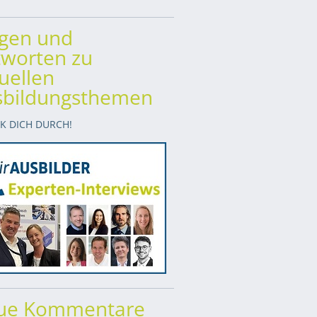
agen und
worten zu
uellen
sbildungsthemen
CK DICH DURCH!
ue Kommentare