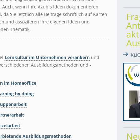
 Auch, wenn Ihre Azubis Ideen dokumentieren
Fr
, da Sie letztlich alle Beiträge schriftlich auf Karten
gen und assoziieren ihre eigenen Ideen und
Ant
enen Thematik.
akt
Au
KLI
kel
Lernkultur im Unternehmen verankern
und
e verschiedenen Ausbildungsmethoden und -
n im Homeoffice
arning by doing
ruppenarbeit
rtnerarbeit
nzelarbeit
Ne
darbietende Ausbildungsmethoden