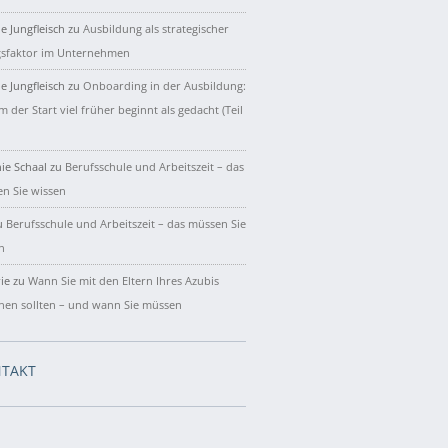
e Jungfleisch
zu
Ausbildung als strategischer
gsfaktor im Unternehmen
e Jungfleisch
zu
Onboarding in der Ausbildung:
 der Start viel früher beginnt als gedacht (Teil
ie Schaal
zu
Berufsschule und Arbeitszeit – das
n Sie wissen
u
Berufsschule und Arbeitszeit – das müssen Sie
n
ie
zu
Wann Sie mit den Eltern Ihres Azubis
hen sollten – und wann Sie müssen
TAKT