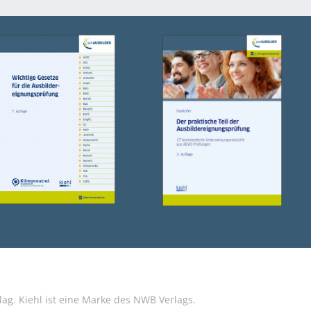
g. Kiehl ist eine Marke des NWB Verlags.