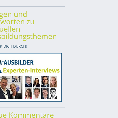
agen und
worten zu
uellen
sbildungsthemen
CK DICH DURCH!
ue Kommentare