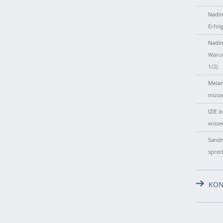
Nadin
Erfol
Nadin
Warum
1/2)
Melan
müsse
IZIE
z
wisse
Sandr
sprec
KON