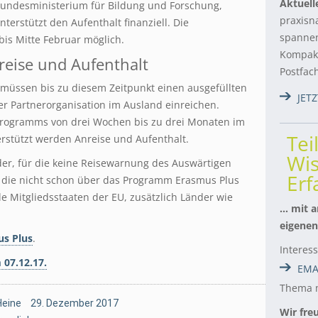
Aktuell
undesministerium für Bildung und Forschung,
praxisn
nterstützt den Aufenthalt finanziell. Die
spannen
is Mitte Februar möglich.
Kompakt
reise und Aufenthalt
Postfac
üssen bis zu diesem Zeitpunkt einen ausgefüllten
JET
er Partnerorganisation im Ausland einreichen.
rogramms von drei Wochen bis zu drei Monaten im
Tei
erstützt werden Anreise und Aufenthalt.
Wis
r, für die keine Reisewarnung des Auswärtigen
Er
die nicht schon über das Programm Erasmus Plus
le Mitgliedsstaaten der EU, zusätzlich Länder wie
… mit a
eigenen
s Plus
.
Interes
07.12.17.
EMA
Thema m
Heine
29. Dezember 2017
Wir fre