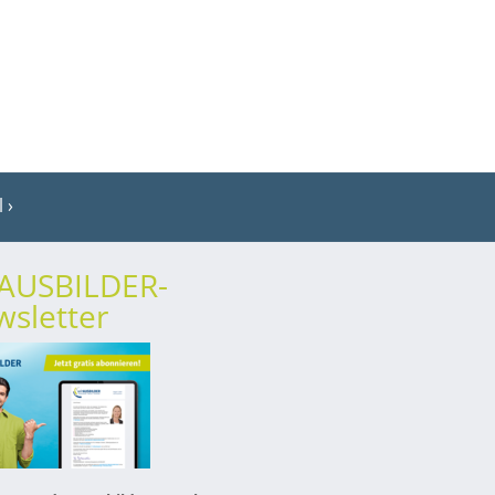
l
rAUSBILDER-
sletter