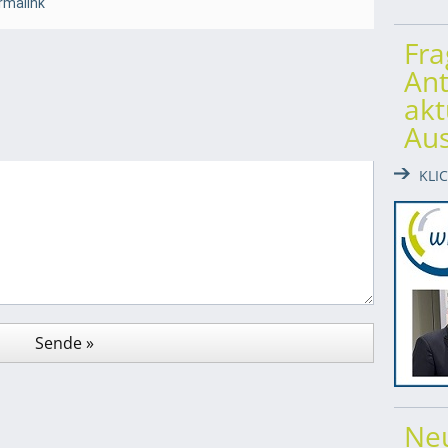
rmalink
Fr
Ant
akt
Au
KLI
Ne