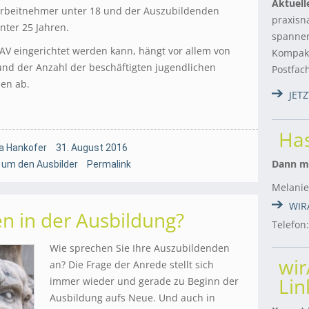
Aktuell
rbeitnehmer unter 18 und der Auszubildenden
praxisn
nter 25 Jahren.
spannen
V eingerichtet werden kann, hängt vor allem von
Kompakt
nd der Anzahl der beschäftigten jugendlichen
Postfac
en ab.
JET
Has
a Hankofer
31. August 2016
Dann me
 um den Ausbilder
Permalink
Melanie
WIR
n in der Ausbildung?
Telefon
Wie sprechen Sie Ihre Auszubildenden
wi
an? Die Frage der Anrede stellt sich
Lin
immer wieder und gerade zu Beginn der
Ausbildung aufs Neue. Und auch in