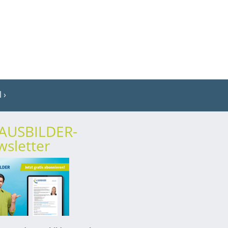
l
rAUSBILDER-
sletter