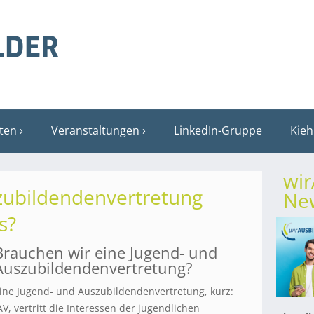
sten
Veranstaltungen
LinkedIn-Gruppe
Kieh
wi
zubildendenvertretung
New
s?
Brauchen wir eine Jugend- und
Auszubildendenvertretung?
ine Jugend- und Auszubildendenvertretung, kurz:
AV, vertritt die Interessen der jugendlichen