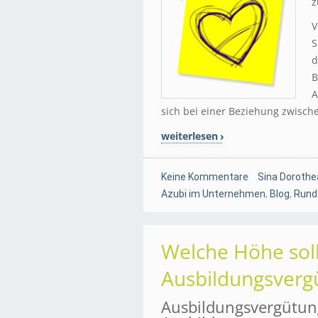
z
V
S
d
B
A
sich bei einer Beziehung zwisch
weiterlesen
Keine Kommentare
Sina Dorothe
Azubi im Unternehmen
,
Blog
,
Rund
Welche Höhe soll
Ausbildungsverg
Ausbildungsvergütung