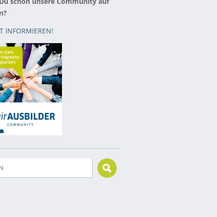
 Du schon unsere Community auf
n?
ZT INFORMIEREN!