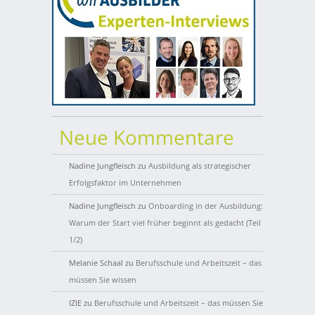
Neue Kommentare
Nadine Jungfleisch
zu
Ausbildung als strategischer
Erfolgsfaktor im Unternehmen
Nadine Jungfleisch
zu
Onboarding in der Ausbildung:
Warum der Start viel früher beginnt als gedacht (Teil
1/2)
Melanie Schaal
zu
Berufsschule und Arbeitszeit – das
müssen Sie wissen
IZIE
zu
Berufsschule und Arbeitszeit – das müssen Sie