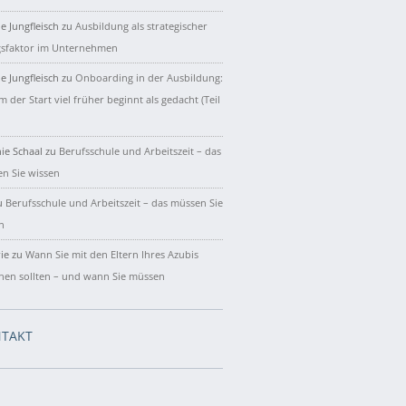
e Jungfleisch
zu
Ausbildung als strategischer
gsfaktor im Unternehmen
e Jungfleisch
zu
Onboarding in der Ausbildung:
 der Start viel früher beginnt als gedacht (Teil
ie Schaal
zu
Berufsschule und Arbeitszeit – das
n Sie wissen
u
Berufsschule und Arbeitszeit – das müssen Sie
n
ie
zu
Wann Sie mit den Eltern Ihres Azubis
hen sollten – und wann Sie müssen
TAKT