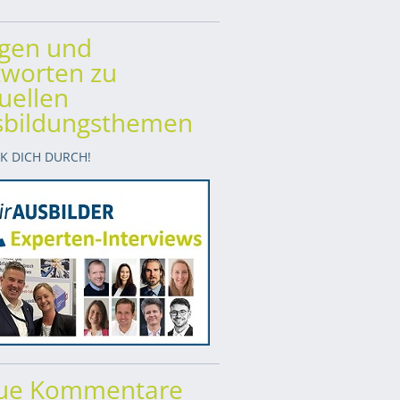
agen und
worten zu
uellen
sbildungsthemen
CK DICH DURCH!
ue Kommentare