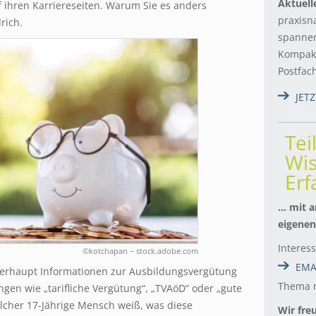
Aktuell
f ihren Karriereseiten. Warum Sie es anders
praxisn
lrich.
spannen
Kompakt
Postfac
JET
Tei
Wis
Er
… mit a
eigenen
Interes
©kotchapan – stock.adobe.com
EMA
berhaupt Informationen zur Ausbildungsvergütung
Thema m
ngen wie „tarifliche Vergütung“, „TVAöD“ oder „gute
lcher 17-Jährige Mensch weiß, was diese
Wir fre