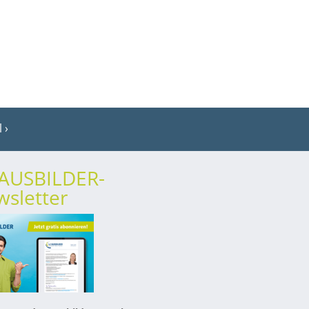
l
rAUSBILDER-
sletter