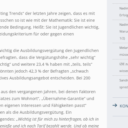
Nadin
ting Trends“ der letzten Jahre zeigen, dass es mit
Erfol
schen so ist wie mit der Mathematik: Sie ist eine
Nadin
nde Bedingung. Heißt: Sie ist Jugendlichen wichtig,
Warum
heidungskriterium für oder gegen einen
1/2)
Melan
e wichtig die Ausbildungsvergütung den Jugendlichen
müsse
Befragten, dass die Vergütungshöhe „sehr wichtig“
wichtig“ und weitere 23,4 % haben mit „teils, teils“
IZIE
z
könnten jedoch 42,3 % der Befragten „schwach
wisse
atives Ausbildungsangebot entscheiden. Bei 200
Sandr
sprec
e aus den vergangenen Jahren, bei denen Faktoren
latzes zum Wohnort“, „Übernahme-Garantie“ und
en eigenen Interessen und Fähigkeiten passt“
KON
en als die Ausbildungsvergütung. Ein
lgendes:
„Wichtig ist für mich zu hinterfragen, ob ich in
genieße und ich nach Tarif bezahlt werde. Und ob meine