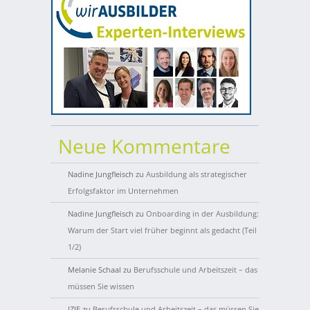
Neue Kommentare
Nadine Jungfleisch
zu
Ausbildung als strategischer
Erfolgsfaktor im Unternehmen
Nadine Jungfleisch
zu
Onboarding in der Ausbildung:
Warum der Start viel früher beginnt als gedacht (Teil
1/2)
Melanie Schaal
zu
Berufsschule und Arbeitszeit – das
müssen Sie wissen
IZIE
zu
Berufsschule und Arbeitszeit – das müssen Sie