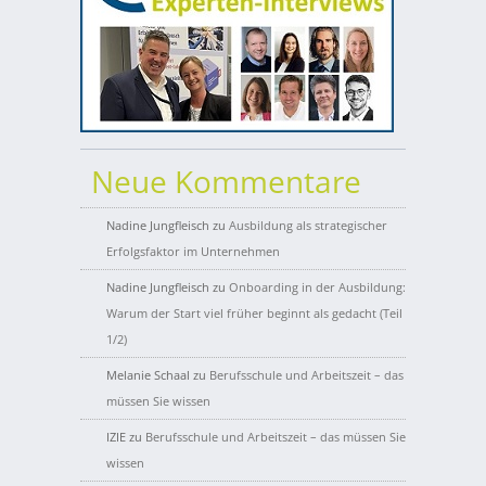
Neue Kommentare
Nadine Jungfleisch
zu
Ausbildung als strategischer
Erfolgsfaktor im Unternehmen
Nadine Jungfleisch
zu
Onboarding in der Ausbildung:
Warum der Start viel früher beginnt als gedacht (Teil
1/2)
Melanie Schaal
zu
Berufsschule und Arbeitszeit – das
müssen Sie wissen
IZIE
zu
Berufsschule und Arbeitszeit – das müssen Sie
wissen