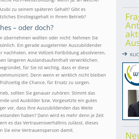
Azubi zu seinem späteren Gehalt? Gibt es
Fr
tzliches Einstiegsgehalt in Ihrem Betrieb?
Ant
iches – oder doch?
akt
n übernehmen wollten oder nicht: Nehmen Sie
Au
rsönlich. Ein gerade ausgelernter Auszubildender
r nachholen, eine Vollzeit-Fortbildung absolvieren,
KLI
en längeren Auslandsaufenthalt verwirklichen.
ründet, für Sie ist wichtig, dass er diese
 kommuniziert. Denn wenn er wirklich nicht bleiben
frühzeitig die Chance, für Ersatz zu sorgen.
rieb, sollten Sie genauer zuhören: Stimmt das
nde und Ausbilder bzw. Vorgesetzte ein gutes
ger vor, dass Ihre Auszubildenden das Weite
bestanden haben? Dann wird es mehr denn je Zeit
fern es das Vertrauensverhältnis zulässt, dieses
n Sie eine Vertrauensperson damit.
Ne