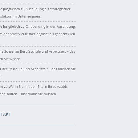
e Jungfleisch
zu
Ausbildung als strategischer
gsfaktor im Unternehmen
e Jungfleisch
zu
Onboarding in der Ausbildung:
 der Start viel früher beginnt als gedacht (Teil
ie Schaal
zu
Berufsschule und Arbeitszeit – das
n Sie wissen
u
Berufsschule und Arbeitszeit – das müssen Sie
n
ie
zu
Wann Sie mit den Eltern Ihres Azubis
hen sollten – und wann Sie müssen
TAKT