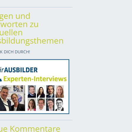
agen und
worten zu
uellen
sbildungsthemen
CK DICH DURCH!
ue Kommentare