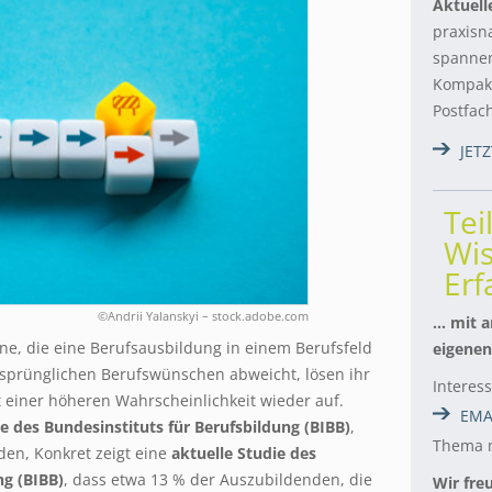
Aktuell
praxisn
spannen
Kompakt
Postfac
JET
Tei
Wis
Er
©Andrii Yalanskyi – stock.adobe.com
… mit a
e, die eine Berufsausbildung in einem Berufsfeld
eigenen
rsprünglichen Berufswünschen abweicht, lösen ihr
Interes
t einer höheren Wahrscheinlichkeit wieder auf.
EMA
ie des Bundesinstituts für Berufsbildung (BIBB)
,
Thema m
nden,
Konkret zeigt eine
aktuelle Studie des
ng (BIBB)
, dass etwa 13 % der Auszubildenden, die
Wir fre