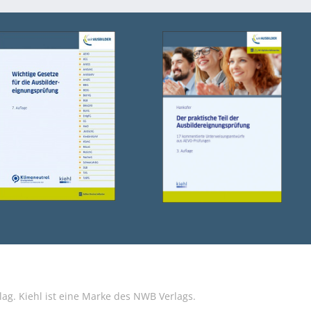
g. Kiehl ist eine Marke des NWB Verlags.