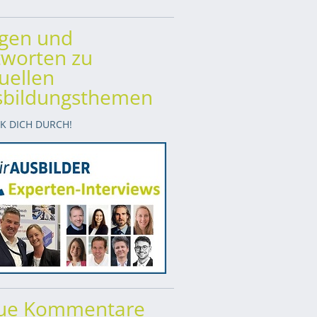
agen und
worten zu
uellen
sbildungsthemen
CK DICH DURCH!
ue Kommentare