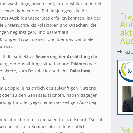
rufswahl eingegangen sind, ihre Ausbildung bereits
 vorzeitig beenden. Bei denjenigen, die ihre
Fr
res Ausbildungsberufes erfüllen konnten, lag der
Ant
die untersuchte Risikofaktoren und Ursachen, die
akt
ngen begünstigen, und basiert auf
Au
00 jungen Erwachsenen, die über das Nationale
urden.
KLI
ellt die subjektive
Bewertung der Ausbildung
dar.
mung der Ausbildungssituation und Faktoren wie
onkrete, zum Beispiel körperliche,
Belastung
in.
um Beispiel hinsichtlich des zukünftigen Nutzens
 oder zu den Gehaltsaussichten, haben dagegen
idung für oder gegen einen vorzeitigen Ausstieg
tlicht in der internationalen Fachzeitschrift “Social
 von beruflichen Kompromissen hinsichtlich
Ne