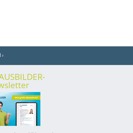
l
rAUSBILDER-
sletter