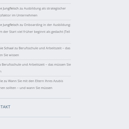
e Jungfleisch
zu
Ausbildung als strategischer
gsfaktor im Unternehmen
e Jungfleisch
zu
Onboarding in der Ausbildung:
 der Start viel früher beginnt als gedacht (Teil
ie Schaal
zu
Berufsschule und Arbeitszeit – das
n Sie wissen
u
Berufsschule und Arbeitszeit – das müssen Sie
n
ie
zu
Wann Sie mit den Eltern Ihres Azubis
hen sollten – und wann Sie müssen
TAKT