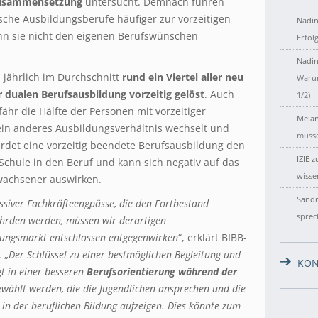
rzusammensetzung
untersucht. Demnach führen
che Ausbildungsberufe häufiger zur vorzeitigen
Nadin
n sie nicht den eigenen Berufswünschen
Erfol
Nadin
 jährlich im Durchschnitt
rund ein Viertel aller neu
Warum
 dualen Berufsausbildung vorzeitig gelöst
. Auch
1/2)
hr die Hälfte der Personen mit vorzeitiger
Melan
ein anderes Ausbildungsverhältnis wechselt und
müsse
hrdet eine vorzeitig beendete Berufsausbildung den
IZIE
z
Schule in den Beruf und kann sich negativ auf das
wisse
wachsener auswirken.
Sandr
siver Fachkräfteengpässe, die den Fortbestand
sprec
hrden werden, müssen wir derartigen
dungsmarkt entschlossen entgegenwirken
“, erklärt BIBB-
 „
Der Schlüssel zu einer bestmöglichen Begleitung und
KON
gt in einer besseren
Berufsorientierung während der
ewählt werden, die die Jugendlichen ansprechen und die
in der beruflichen Bildung aufzeigen. Dies könnte zum