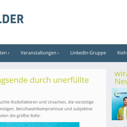
sten
Veranstaltungen
LinkedIn-Gruppe
Kieh
wi
gsende durch unerfüllte
New
uchte Risikofaktoren und Ursachen, die vorzeitige
stigen. Berufswahlkompromisse und subjektive
len die größte Rolle.