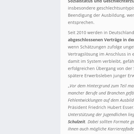
Sozialstatus und Geschlechte
insbesondere geschlechtsuntypis
Beendigung der Ausbildung, wen
entsprechen.
Seit 2010 werden in Deutschland
abgeschlossenen Verträge in der
wenn Schätzungen zufolge ungefä
Vertragslösung im Anschluss in 
damit im System verbleibt, gefä
erfolgreichen Übergang von der 
spätere Erwerbsleben junger Er
„
Vor dem Hintergrund zum Teil mas
mancher Berufe und Branchen gefä
Fehlentwicklungen auf dem Ausbil
Präsident Friedrich Hubert Esser.
Unterstützung der Jugendlichen lie
Schulzeit
. Dabei sollten Formate g
ihnen auch mögliche Karrierepfade 